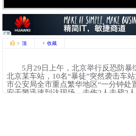
顶
收藏
0
5月29日上午，北京举行反恐防暴
北京某车站，10名“暴徒”突然袭击车
市公安局全市重点繁华地区“一分钟处
安干警迅速到达现场，击伤2人击毙2
车抢救伤员。特警、武警等武装车组，
手段控制事态，另外6名“暴徒”3人被击毙
人被抓获。
记者王涛康登淋北京报道