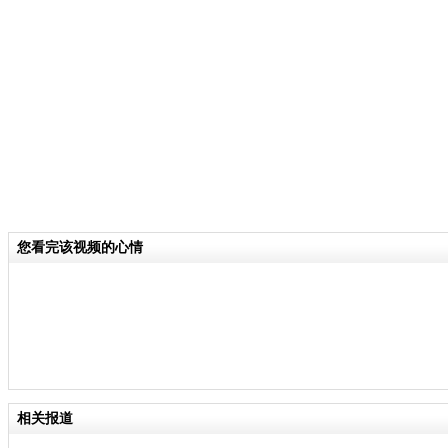
关键词：北京 反恐防暴
分类名称：
CNSTV
反恐
标签：
责
您看完该视频的心情
相关报道