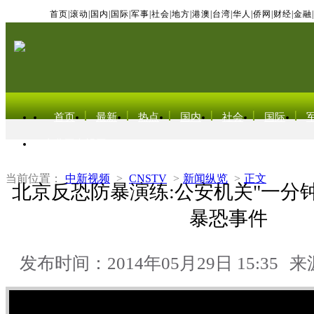
首页
|
滚动
|
国内
|
国际
|
军事
|
社会
|
地方
|
港澳
|
台湾
|
华人
|
侨网
|
财经
|
金融
|
首页
最新
热点
国内
社会
国际
东北亚电视网
当前位置：
中新视频
>
CNSTV
>
新闻纵览
>
正文
北京反恐防暴演练:公安机关"一分
暴恐事件
发布时间：2014年05月29日 15:35
来