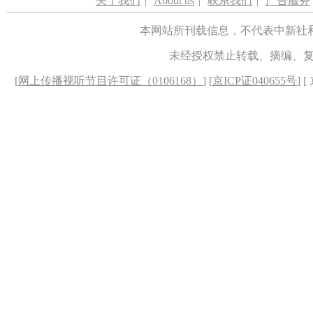
关于我们
|
About us
|
联系我们
|
广告服务
本网站所刊载信息，不代表中新社
未经授权禁止转载、摘编、
[
网上传播视听节目许可证（0106168）
] [
京ICP证040655号
] 