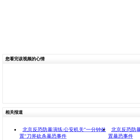
您看完该视频的心情
相关报道
北京反恐防暴演练:公安机关"一分钟处
北京反恐防暴
置"刀斧砍杀暴恐事件
置暴恐事件