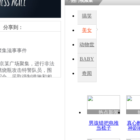
热门视频集
搞笑
四川一精神
病发持大锤
分享到：
美女
动物世
探访传承四
聚集滋事事件
俗：近万民
界
BABY
英省亲送行
京某广场聚集，进行非法
燃烧瓶攻击特警队员，围
秀
奇闻
配合，采取强制措施和相
小伙骑车逆
对围观人员进行驱散。
崩溃 网上
因
热点新闻
四川兴文苗
男孩错把电推
真心
度苗族花山
当梳子
神剧