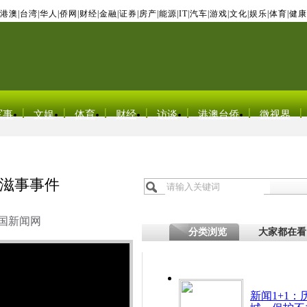
港澳
|
台湾
|
华人
|
侨网
|
财经
|
金融
|
证券
|
房产
|
能源
|
IT
|
汽车
|
游戏
|
文化
|
娱乐
|
体育
|
健康
军事
文娱
体育
财经
访谈
港澳台侨
微视界
滋事事件
国新闻网
分类浏览
大家都在看
新闻1+1