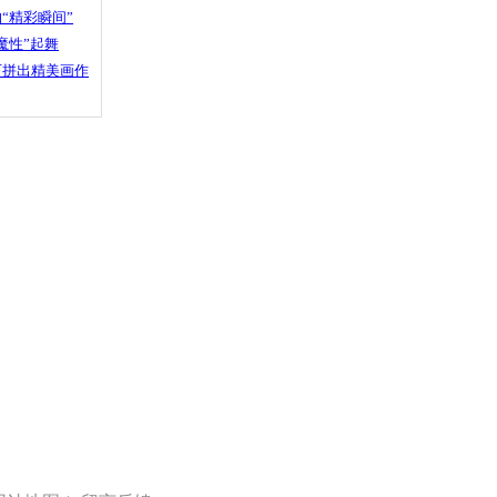
“精彩瞬间”
魔性”起舞
石拼出精美画作