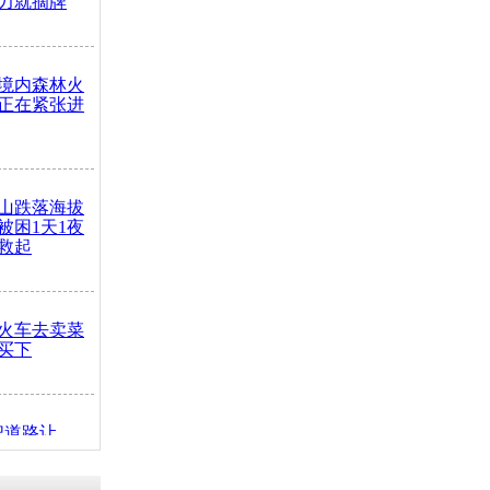
力就摘牌
境内森林火
正在紧张进
山跌落海拔
崖被困1天1夜
救起
火车去卖菜
买下
把道路让
突发疾病交