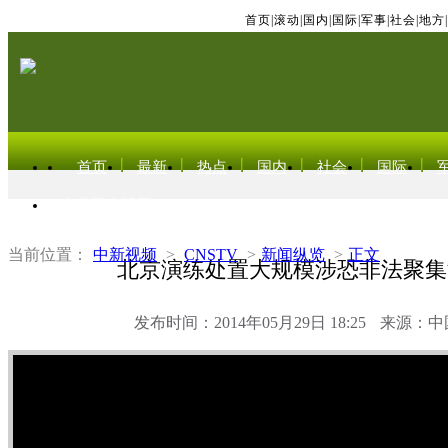
首页
|
滚动
|
国内
|
国际
|
军事
|
社会
|
地方
|
首页
最新
热点
国内
社会
国际
东北亚电视网
当前位置：
中新视频
>
CNSTV
>
新闻纵览
>
正文
北京演练处置大规模涉恐非法聚集
发布时间：2014年05月29日 18:25
来源：中