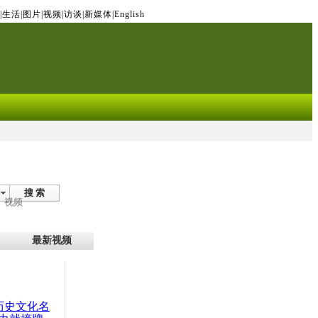
|
生活
|
图片
|
视频
|
访谈
|
新媒体
|
English
搜 索
视频
最新视频
：历史文化名