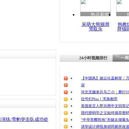
责任编辑：【
钟元霞
】
清明祭英烈
魂
热点新闻
呆萌大熊猫滑
狗教
雪取乐
胖猫
北京演练处
恐非法聚集
24小时视频排行
一周
【中国风】德云社孟鹤堂：万
深
河北无腿老兵马三小：爬行19
信号灯Plus！浑身都亮
美国发言人即兴用中文回答
现代密码学之父如何保存密
演练:雪豹突击队成功处
“中华赏樱胜地”无锡太湖鼋
清华设计师投身胡同厕所改造