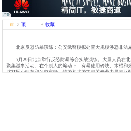
顶
收藏
0
北京反恐防暴演练：公安武警模拟处置大规模涉恐非法
5月29日北京举行反恐防暴综合实战演练。大量人员在北
聚集滋事活动。在个别人的煽动下，有暴徒用砖块、木棍和
堵打砸小轿车和公交车辆。特警和武警等相关专业力量相互
应的战术手段，对10余名顽固闹事暴徒进行围攻和抓捕，并
关键词：反恐防暴
分类名称：
CNSTV