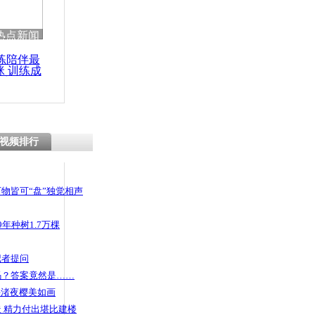
 哀思悼忠
热点新闻
练陪伴最
咪 训练成
功瘦身
置大规模涉
滋事事件
视频排行
物皆可“盘”独觉相声
年种树1.7万棵
记者提问
码？答案竟然是……
头渚夜樱美如画
 精力付出堪比建楼