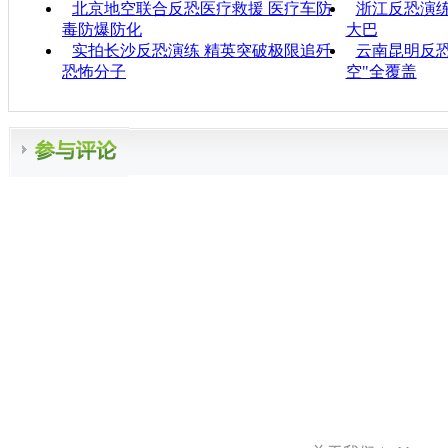
北京地空联合反恐医疗救援 医疗车防
浙江反恐演
毒防爆防化
大巴
实拍长沙反恐演练 精英突破极限追歼
云南昆明反恐
恐怖分子
空"全覆盖