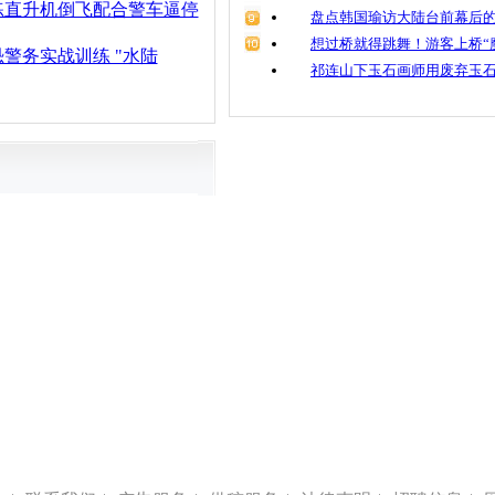
练直升机倒飞配合警车逼停
盘点韩国瑜访大陆台前幕后的
想过桥就得跳舞！游客上桥“
警务实战训练 "水陆
祁连山下玉石画师用废弃玉