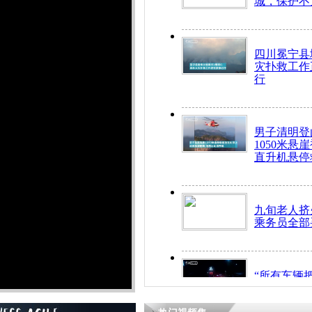
城，保护不
四川冕宁县
灾扑救工作
行
男子清明登
1050米悬
直升机悬停
九旬老人挤
乘务员全部
“所有车辆
开！”儿童
警急速救助