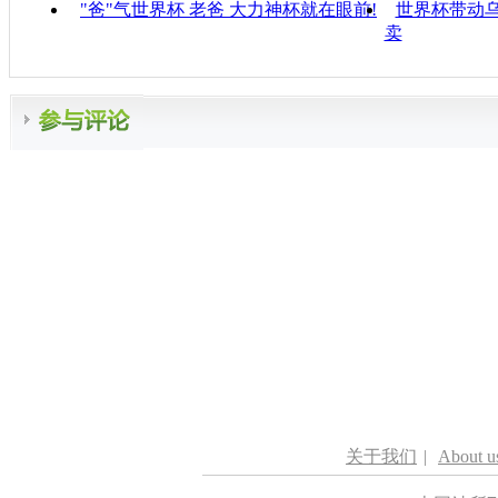
"爸"气世界杯 老爸 大力神杯就在眼前!
世界杯带动
卖
关于我们
|
About u