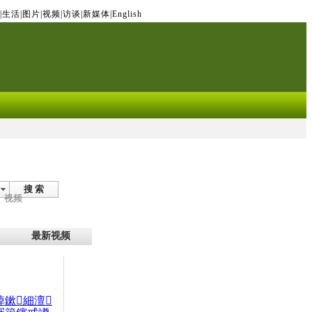
|
生活
|
图片
|
视频
|
访谈
|
新媒体
|
English
搜 索
视频
最新视频
晫鏉細澶