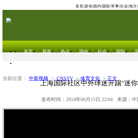
首页
|
滚动
|
国内
|
国际
|
军事
|
社会
|
地方
|
首页
最新
热点
国内
社会
国际
东北亚电视网
当前位置：
中新视频
>
CNSTV
>
体育文化
>
正文
上海国际社区中外球迷开踢"迷你
发布时间：2014年06月15日 22:04
来源：中