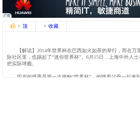
顶
收藏
0
【解说】2014年世界杯在巴西如火如荼的举行，而在万
际社区里，也踢起了“迷你世界杯”。6月15日，上海中外人
把实际球瘾。
四岁的维恩是第一次接触“世界杯”，他随着父母一起来到
油。
关键词：
分类名称：
CNSTV