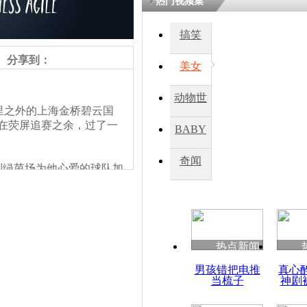
热门视频集
搞笑
分享到：
美女
动物世
里之外的上海金桥碧云国
界
士在荧屏追赛之余，过了一
BABY
秀
奇闻
绿茵场为他心爱的球队加
热点新闻
男孩错把电推
真心
当梳子
神剧
责任编辑：【
王胤
】