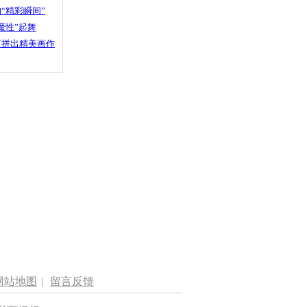
“精彩瞬间”
魔性”起舞
石拼出精美画作
网站地图
|
留言反馈