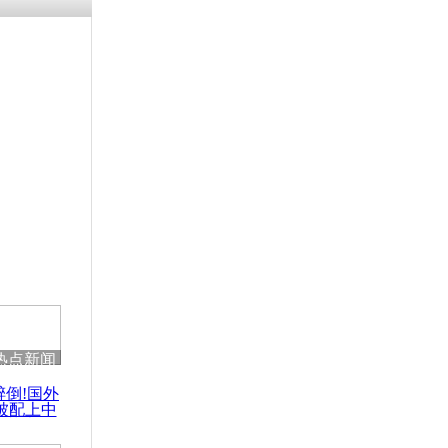
热点新闻
醉倒!国外
被配上中
国民乐