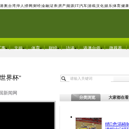
港澳
|
台湾
|
华人
|
侨网
|
财经
|
金融
|
证券
|
房产
|
能源
|
IT
|
汽车
|
游戏
|
文化
|
娱乐
|
体育
|
健康
军事
文娱
体育
财经
访谈
港澳台侨
微视界
世界杯"
国新闻网
分类浏览
大家都在看
绡悆涓栫