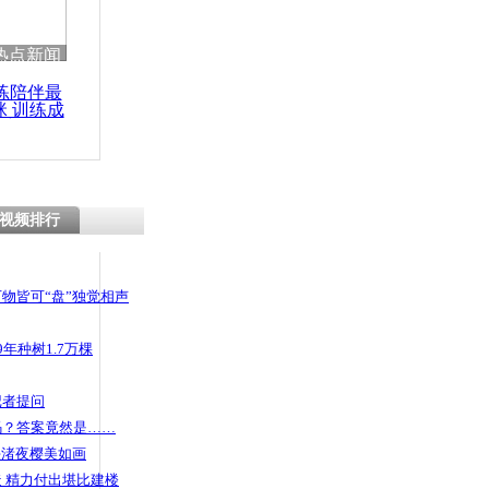
热点新闻
练陪伴最
咪 训练成
功瘦身
视频排行
物皆可“盘”独觉相声
年种树1.7万棵
记者提问
码？答案竟然是……
头渚夜樱美如画
 精力付出堪比建楼