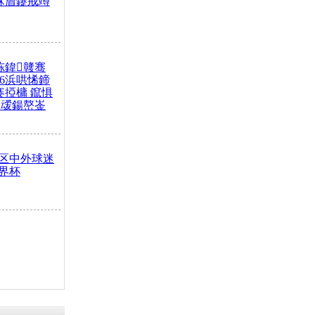
冧篃鑳戒竴
冻鍏竷骞
26浜哄悕鍗
褰掗槦 鑹惧
叆鍚嶅崟
区中外球迷
界杯