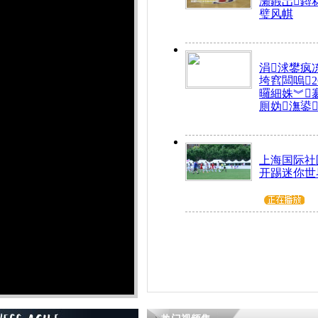
瀬鍜岀鐞
璧风帺
涓浗鐢疯
垮窞闆嗚
曪細姝︾
厠妫潕鍙
上海国际社
开踢迷你世