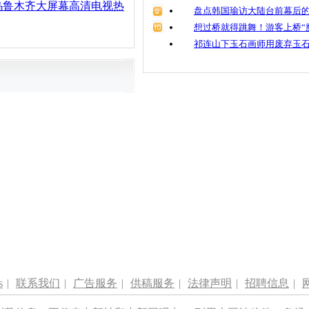
乌鲁木齐大屏幕高清电视热
盘点韩国瑜访大陆台前幕后的
想过桥就得跳舞！游客上桥“
祁连山下玉石画师用废弃玉
s
|
联系我们
|
广告服务
|
供稿服务
|
法律声明
|
招聘信息
|