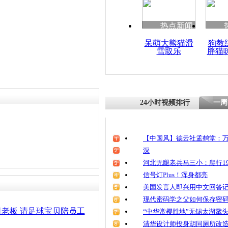
热点新闻
呆萌大熊猫滑
狗教
雪取乐
胖猫
24小时视频排行
一周
【中国风】德云社孟鹤堂：万
深
河北无腿老兵马三小：爬行19
信号灯Plus！浑身都亮
美国发言人即兴用中文回答
现代密码学之父如何保存密
司老板 请足球宝贝陪员工
“中华赏樱胜地”无锡太湖鼋
清华设计师投身胡同厕所改造