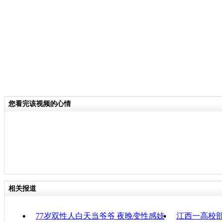
分类名称：
CNSTV
责
您看完该视频的心情
相关报道
77岁双性人白天当爷爷 夜晚变性感妓
江西一高校部