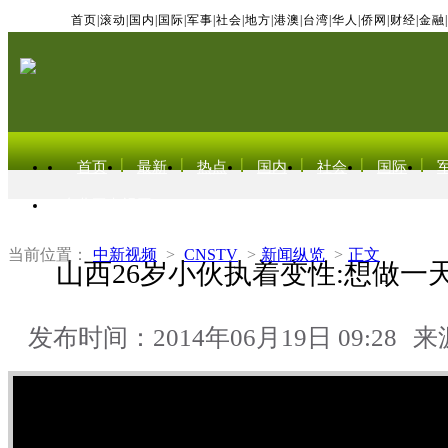
首页
|
滚动
|
国内
|
国际
|
军事
|
社会
|
地方
|
港澳
|
台湾
|
华人
|
侨网
|
财经
|
金融
|
首页
最新
热点
国内
社会
国际
东北亚电视网
当前位置：
中新视频
>
CNSTV
>
新闻纵览
>
正文
山西26岁小伙执着变性:想做一
发布时间：2014年06月19日 09:28
来