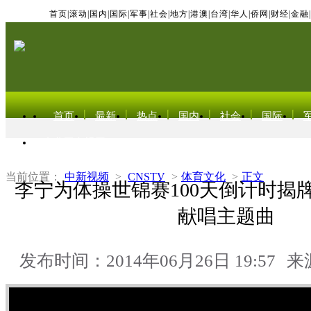
首页
|
滚动
|
国内
|
国际
|
军事
|
社会
|
地方
|
港澳
|
台湾
|
华人
|
侨网
|
财经
|
金融
|
首页
最新
热点
国内
社会
国际
东北亚电视网
当前位置：
中新视频
>
CNSTV
>
体育文化
>
正文
李宁为体操世锦赛100天倒计时揭
献唱主题曲
发布时间：2014年06月26日 19:57
来