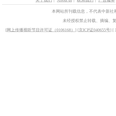
关于我们
|
About us
|
联系我们
|
广告服务
本网站所刊载信息，不代表中新社
未经授权禁止转载、摘编、
[
网上传播视听节目许可证（0106168）
] [
京ICP证040655号
] 