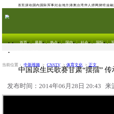
首页
|
滚动
|
国内
|
国际
|
军事
|
社会
|
地方
|
港澳
|
台湾
|
华人
|
侨网
|
财经
|
金融
|
首页
最新
热点
国内
社会
国际
东北亚电视网
当前位置：
中新视频
>
CNSTV
>
体育文化
>
正文
中国原生民歌赛甘肃“摆擂” 
发布时间：2014年06月28日 20:43
来