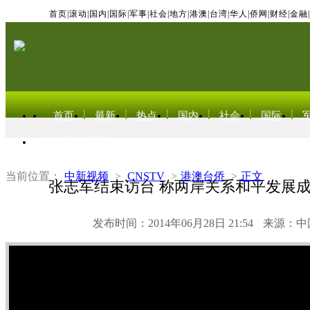
首页
|
滚动
|
国内
|
国际
|
军事
|
社会
|
地方
|
港澳
|
台湾
|
华人
|
侨网
|
财经
|
金融
|
首页
最新
热点
国内
社会
国际
东北亚电视网
当前位置：
中新视频
>
CNSTV
>
港澳台侨
>
正文
张志军结束访台 称两岸关系和平发展
发布时间：2014年06月28日 21:54
来源：中