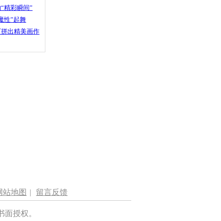
“精彩瞬间”
魔性”起舞
石拼出精美画作
网站地图
|
留言反馈
书面授权。