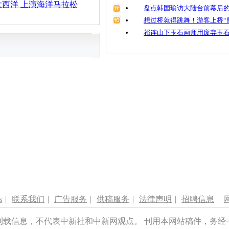
西洋 上演海洋马拉松
盘点韩国瑜访大陆台前幕后的
想过桥就得跳舞！游客上桥“
祁连山下玉石画师用废弃玉
s
|
联系我们
|
广告服务
|
供稿服务
|
法律声明
|
招聘信息
|
刊载信息，不代表中新社和中新网观点。 刊用本网站稿件，务经