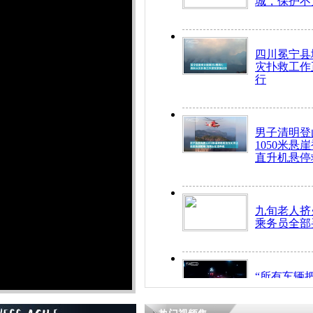
城，保护不
四川冕宁县
灾扑救工作
行
男子清明登
1050米悬
直升机悬停
九旬老人挤
乘务员全部
“所有车辆
开！”儿童
警急速救助