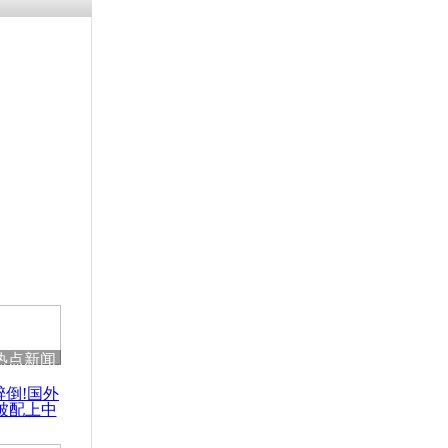
残疾男子因
砸银行
千年传统习
众为娥皇女
行被查情绪
回答崩溃原
热点新闻
乡上万人欢
醉倒!国外
节
被配上中
国民乐