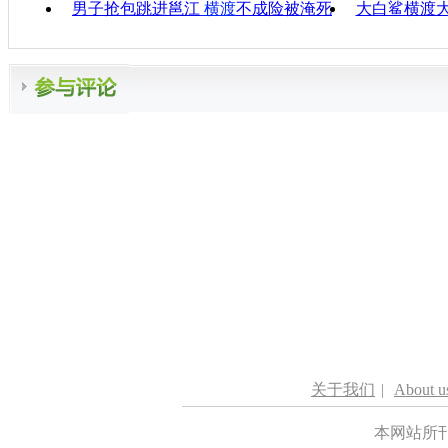
男子抢包跳进邕江
横渡
不成险被淹死
大白鲨横渡大
关于我们
|
About u
本网站所