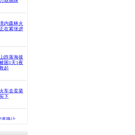
力就摘牌
境内森林火
正在紧张进
山跌落海拔
崖被困1天1夜
救起
火车去卖菜
买下
把道路让
突发疾病交