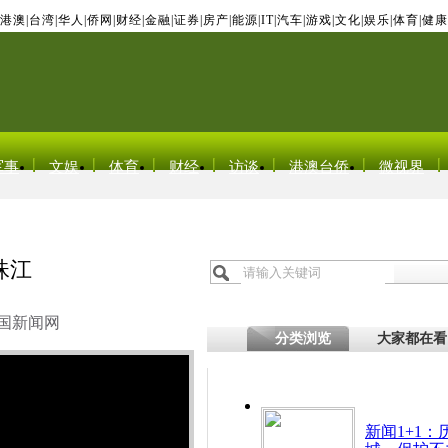
港澳
|
台湾
|
华人
|
侨网
|
财经
|
金融
|
证券
|
房产
|
能源
|
IT
|
汽车
|
游戏
|
文化
|
娱乐
|
体育
|
健康
军事
文娱
体育
财经
访谈
港澳台侨
微视界
珠江
国新闻网
分类浏览
大家都在看
新闻1+1