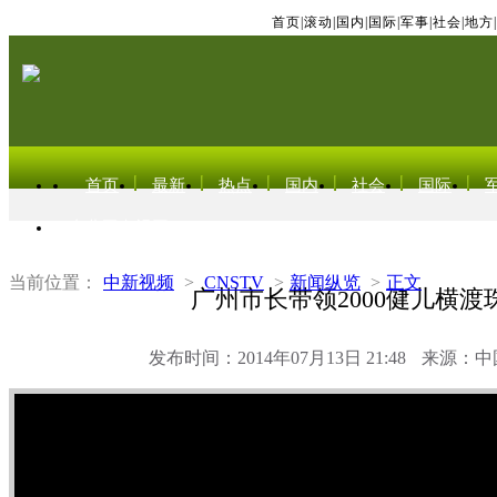
首页
|
滚动
|
国内
|
国际
|
军事
|
社会
|
地方
|
首页
最新
热点
国内
社会
国际
东北亚电视网
当前位置：
中新视频
>
CNSTV
>
新闻纵览
>
正文
广州市长带领2000健儿横渡
发布时间：2014年07月13日 21:48
来源：中