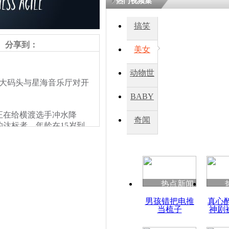
热门视频集
搞笑
四川一精神
病发持大锤
分享到：
美女
动物世
探访传承四
大码头与星海音乐厅对开
俗：近万民
界
BABY
英省亲送行
在给横渡选手冲水降
秀
奇闻
达标者，年龄在15岁到
小伙骑车逆
崩溃 网上
因
热点新闻
四川兴文苗
男孩错把电推
真心
度苗族花山
当梳子
神剧
责任编辑：【
周雨辰
】