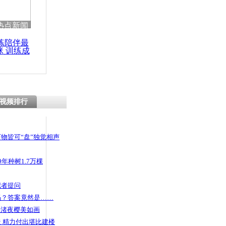
 哀思悼忠
热点新闻
练陪伴最
咪 训练成
功瘦身
2000健儿
视频排行
物皆可“盘”独觉相声
年种树1.7万棵
记者提问
码？答案竟然是……
头渚夜樱美如画
 精力付出堪比建楼