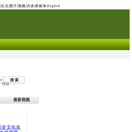
|
生活
|
图片
|
视频
|
访谈
|
新媒体
|
English
搜 索
视频
最新视频
：历史文化名