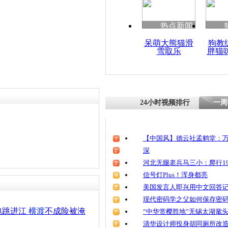
清明祭英烈
魂
热点新闻
呆萌大熊猫滑
狗教
雪取乐
胖猫
广州市长带领
横渡珠江
24小时视频排行
一周
【中国风】德云社孟鹤堂：万
深
河北无腿老兵马三小：爬行19
信号灯Plus！浑身都亮
美国发言人即兴用中文回答
现代密码学之父如何保存密
包跳进江
横渡
不成险被淹
“中华赏樱胜地”无锡太湖鼋
清华设计师投身胡同厕所改造