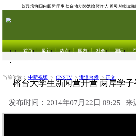
首页
|
滚动
|
国内
|
国际
|
军事
|
社会
|
地方
|
港澳
|
台湾
|
华人
|
侨网
|
财经
|
金融
|
首页
最新
热点
国内
社会
国际
东北亚电视网
当前位置：
中新视频
>
CNSTV
>
港澳台侨
>
正文
榕台大学生新闻营开营 两岸学子
发布时间：2014年07月22日 09:25
来