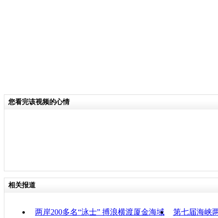
分类名称：
CNSTV
责
您看完该视频的心情
相关报道
两岸200多名“泳士” 搏浪横渡厦金海域
第七届海峡