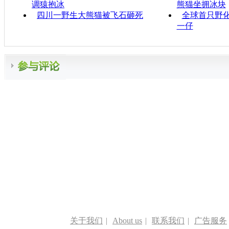
调猿抱冰
熊猫坐拥冰块
四川一野生大熊猫被飞石砸死
全球首只野
一仔
关于我们
|
About us
|
联系我们
|
广告服务