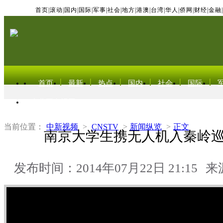
首页
|
滚动
|
国内
|
国际
|
军事
|
社会
|
地方
|
港澳
|
台湾
|
华人
|
侨网
|
财经
|
金融
|
首页
最新
热点
国内
社会
国际
东北亚电视网
当前位置：
中新视频
>
CNSTV
>
新闻纵览
>
正文
南京大学生携无人机入秦岭
发布时间：2014年07月22日 21:15
来