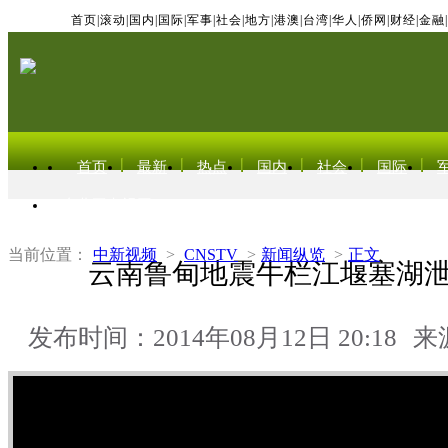
首页
|
滚动
|
国内
|
国际
|
军事
|
社会
|
地方
|
港澳
|
台湾
|
华人
|
侨网
|
财经
|
金融
|
首页
最新
热点
国内
社会
国际
东北亚电视网
当前位置：
中新视频
>
CNSTV
>
新闻纵览
>
正文
云南鲁甸地震牛栏江堰塞湖
发布时间：2014年08月12日 20:18
来