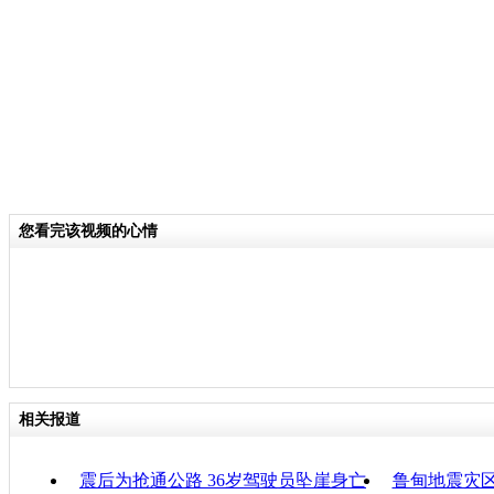
响10个乡镇、3万余人、耕地3.3万亩
众的生命财产安全。
关键词：
分类名称：
CNSTV
云南鲁甸县发生6.5级地震
标签：
您看完该视频的心情
专题：
云南鲁甸6.5级地震
责
相关报道
震后为抢通公路 36岁驾驶员坠崖身亡
鲁甸地震灾