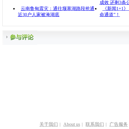
成效 还剩3条
云南鲁甸震灾：通往堰塞湖路段抢通
《新闻1+1
近30户人家被淹湖底
命通道”！
关于我们
|
About us
|
联系我们
|
广告服务