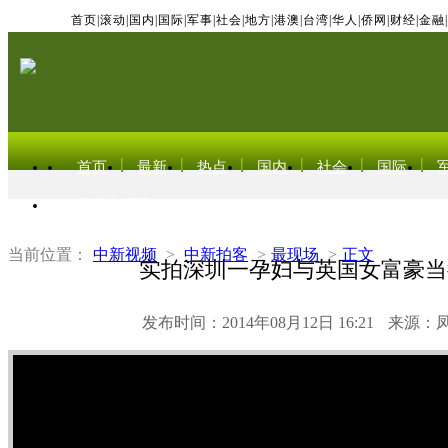
首页
|
滚动
|
国内
|
国际
|
军事
|
社会
|
地方
|
港澳
|
台湾
|
华人
|
侨网
|
财经
|
金融
|
首页
最新
热点
国内
社会
国际
东北亚电视网
当前位置：
中新视频
>
中新拍客
>
最现场
>
正文
实拍深圳一孕妇与英国女富豪当
发布时间：2014年08月12日 16:21
来源：