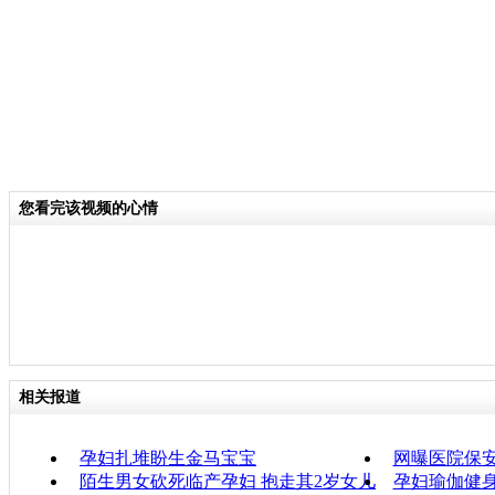
您看完该视频的心情
相关报道
孕妇扎堆盼生金马宝宝
网曝医院保
陌生男女砍死临产孕妇 抱走其2岁女儿
孕妇瑜伽健身