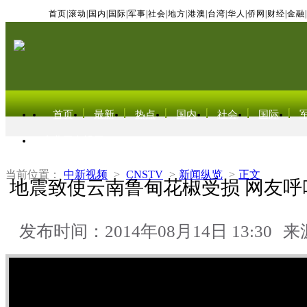
首页
|
滚动
|
国内
|
国际
|
军事
|
社会
|
地方
|
港澳
|
台湾
|
华人
|
侨网
|
财经
|
金融
|
首页
最新
热点
国内
社会
国际
东北亚电视网
当前位置：
中新视频
>
CNSTV
>
新闻纵览
>
正文
地震致使云南鲁甸花椒受损 网友呼
发布时间：2014年08月14日 13:30
来