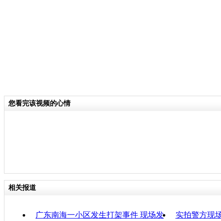
共抓获涉案人员8人，缴获各类枪支16
利产“伯莱塔”手枪1支，以色列产“利器
支，奥地利产“格洛克”手枪3支，美国产
支，仿“六四”自制手枪1支，单管猎枪1
径运动步枪1支，美国产“AirEagle”
1789枚，其中9毫米制式子弹1740枚
5.6毫米运动长弹48枚。
您看完该视频的心情
关键词：
分类名称：
CNSTV
责
相关报道
广东南海一小区发生打架事件 现场发
实拍警方现场