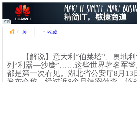
顶
收藏
0
【解说】意大利“伯莱塔”、奥地利“
列“利器—沙鹰”……这些世界著名军
都是第一次看见。湖北省公安厅8月13
发布会称，经过近8个月缜密侦查，该
成功破获公安部督办的“1.6”特大跨国
案。
【解说】湖北随州市公安局党委副
秀国介绍，此案涉及湖北、广西、云南
外柬埔寨、越南、缅甸三国。警方在侦办“