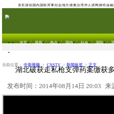
首页
|
滚动
|
国内
|
国际
|
军事
|
社会
|
地方
|
港澳
|
台湾
|
华人
|
侨网
|
财经
|
金融
|
首页
最新
热点
国内
社会
国际
东北亚电视网
当前位置：
中新视频
>
CNSTV
>
新闻纵览
>
正文
湖北破获走私枪支弹药案缴获
发布时间：2014年08月14日 20:03
来