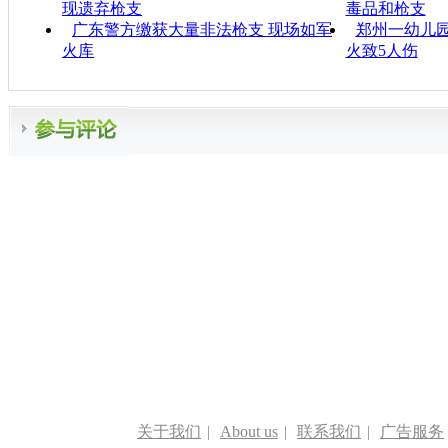
现遗弃枪支
毒品和枪支
广东警方缴获大量非法枪支 现场如军
郑州一幼儿园
火库
火致5人伤
关于我们
|
About us
|
联系我们
|
广告服务