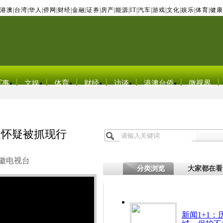
港澳
|
台湾
|
华人
|
侨网
|
财经
|
金融
|
证券
|
房产
|
能源
|
IT
|
汽车
|
游戏
|
文化
|
娱乐
|
体育
|
健康
军事
文娱
体育
财经
访谈
港澳台侨
微视界
遭怀疑被抓现行
徽电视台
分类浏览
大家都在看
新闻1+1