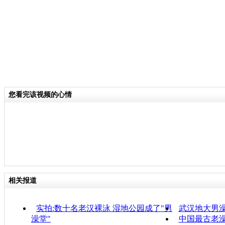
您看完该视频的心情
相关报道
实拍:数十名老汉裸泳 湿地公园成了"男
武汉地大男
澡堂"
中国最古老澡