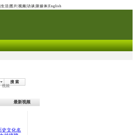
|
生活
|
图片
|
视频
|
访谈
|
新媒体
|
English
搜 索
视频
最新视频
：历史文化名