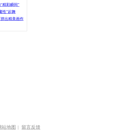
“精彩瞬间”
魔性”起舞
石拼出精美画作
网站地图
|
留言反馈