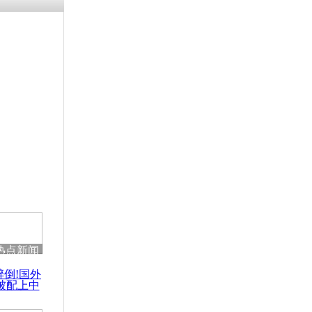
残疾男子因
砸银行
千年传统习
众为娥皇女
行被查情绪
回答崩溃原
热点新闻
乡上万人欢
醉倒!国外
节
被配上中
国民乐