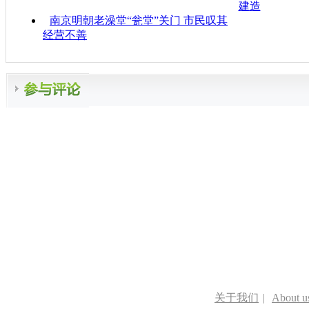
建造
南京明朝老澡堂“瓮堂”关门 市民叹其
经营不善
关于我们
|
About u