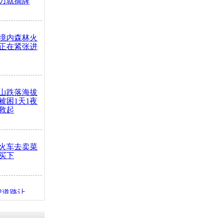
力就摘牌
境内森林火
正在紧张进
山跌落海拔
崖被困1天1夜
救起
火车去卖菜
买下
把道路让
突发疾病交