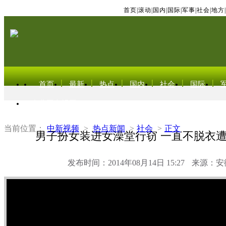
首页
|
滚动
|
国内
|
国际
|
军事
|
社会
|
地方
|
首页
最新
热点
国内
社会
国际
东北亚电视网
当前位置：
中新视频
>
热点新闻
>
社会
>
正文
男子扮女装进女澡堂行窃 一直不脱衣
发布时间：2014年08月14日 15:27
来源：安