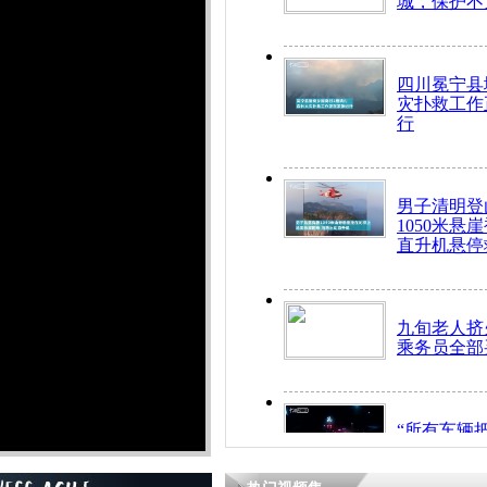
城，保护不
四川冕宁县
灾扑救工作
行
男子清明登
1050米悬
直升机悬停
九旬老人挤
乘务员全部
“所有车辆
开！”儿童
警急速救助