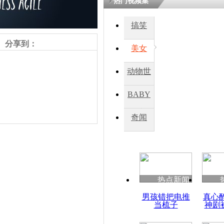
热门视频集
搞笑
四川一精神
病发持大锤
分享到：
美女
动物世
探访传承四
俗：近万民
界
BABY
英省亲送行
秀
奇闻
小伙骑车逆
崩溃 网上
因
责任编辑：【
王胤
】
热点新闻
四川兴文苗
男孩错把电推
真心
度苗族花山
当梳子
神剧