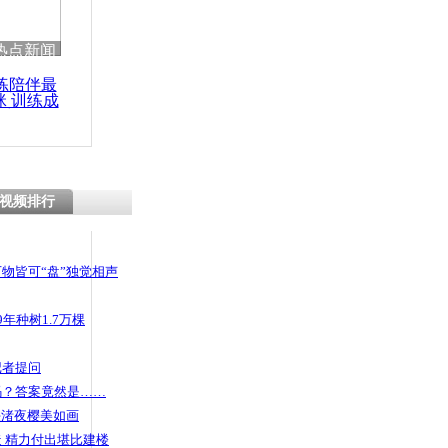
 哀思悼忠
热点新闻
练陪伴最
咪 训练成
功瘦身
进女澡堂行
脱衣遭怀疑
视频排行
物皆可“盘”独觉相声
年种树1.7万棵
记者提问
码？答案竟然是……
头渚夜樱美如画
 精力付出堪比建楼