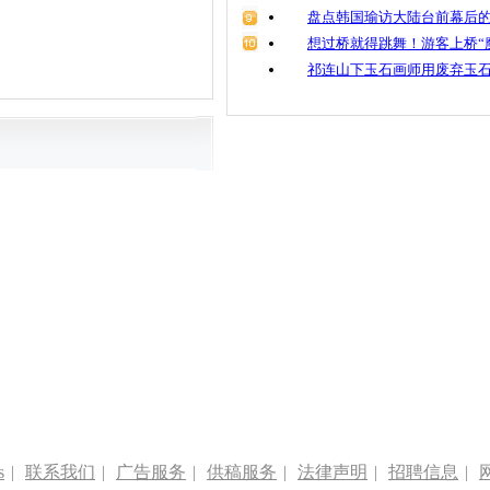
盘点韩国瑜访大陆台前幕后的
想过桥就得跳舞！游客上桥“
祁连山下玉石画师用废弃玉
s
|
联系我们
|
广告服务
|
供稿服务
|
法律声明
|
招聘信息
|