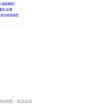
“精彩瞬间”
魔性”起舞
石拼出精美画作
网站地图
|
留言反馈