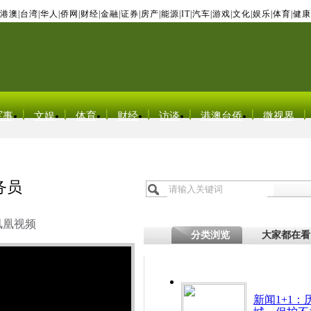
港澳
|
台湾
|
华人
|
侨网
|
财经
|
金融
|
证券
|
房产
|
能源
|
IT
|
汽车
|
游戏
|
文化
|
娱乐
|
体育
|
健康
军事
文娱
体育
财经
访谈
港澳台侨
微视界
务员
凤凰视频
分类浏览
大家都在看
新闻1+1