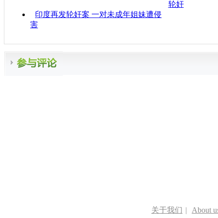
轮奸
印度再发轮奸案 一对未成年姐妹遭侵
害
关于我们
|
About u