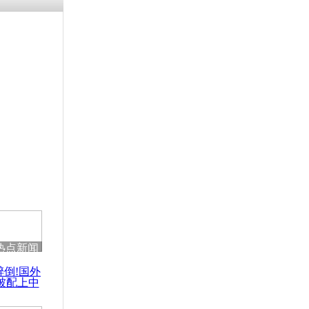
残疾男子因
砸银行
千年传统习
众为娥皇女
行被查情绪
回答崩溃原
热点新闻
乡上万人欢
醉倒!国外
节
被配上中
国民乐