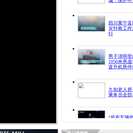
城，保护不
四川冕宁县
灾扑救工作
行
男子清明登
1050米悬
直升机悬停
九旬老人挤
乘务员全部
“所有车辆
开！”儿童
警急速救助