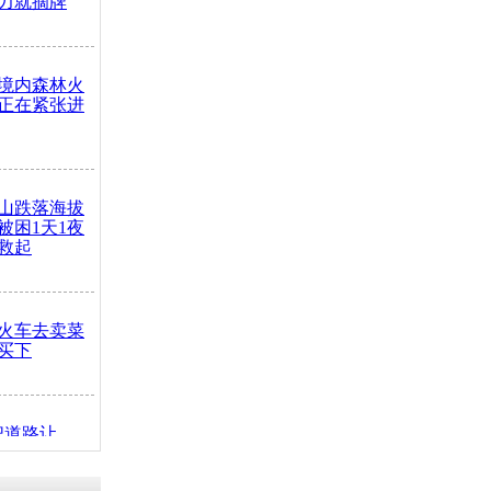
力就摘牌
境内森林火
正在紧张进
山跌落海拔
崖被困1天1夜
救起
火车去卖菜
买下
把道路让
突发疾病交