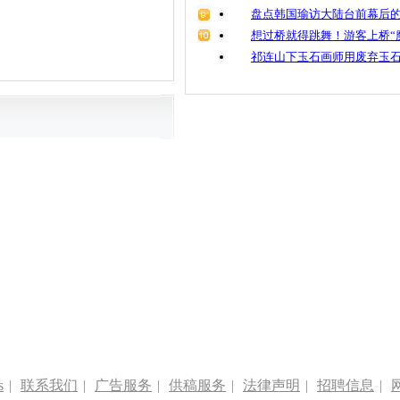
盘点韩国瑜访大陆台前幕后的
想过桥就得跳舞！游客上桥“
祁连山下玉石画师用废弃玉
s
|
联系我们
|
广告服务
|
供稿服务
|
法律声明
|
招聘信息
|