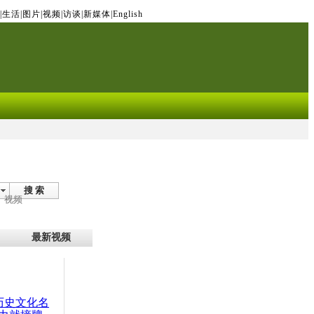
|
生活
|
图片
|
视频
|
访谈
|
新媒体
|
English
搜 索
视频
最新视频
：历史文化名