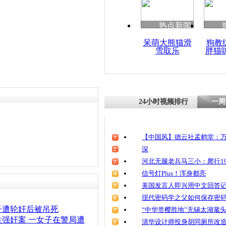
清明祭英烈
魂
热点新闻
呆萌大熊猫滑
狗教
雪取乐
胖猫
浙四男子轮
24小时视频排行
一周
【中国风】德云社孟鹤堂：万
深
河北无腿老兵马三小：爬行19
信号灯Plus！浑身都亮
美国发言人即兴用中文回答
现代密码学之父如何保存密
子遭轮奸后被吊死
“中华赏樱胜地”无锡太湖鼋
强奸案 一女子在警局遭
清华设计师投身胡同厕所改造