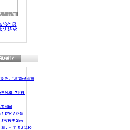
 哀思悼忠
热点新闻
练陪伴最
咪 训练成
功瘦身
奸酒吧女
视频排行
物皆可“盘”独觉相声
年种树1.7万棵
记者提问
码？答案竟然是……
头渚夜樱美如画
 精力付出堪比建楼