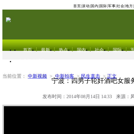
首页
|
滚动
|
国内
|
国际
|
军事
|
社会
|
地方
|
首页
最新
热点
国内
社会
国际
东北亚电视网
当前位置：
中新视频
>
中新拍客
>
民生直击
>
正文
宁波：四男子轮奸酒吧女服
发布时间：2014年08月14日 14:33
来源：