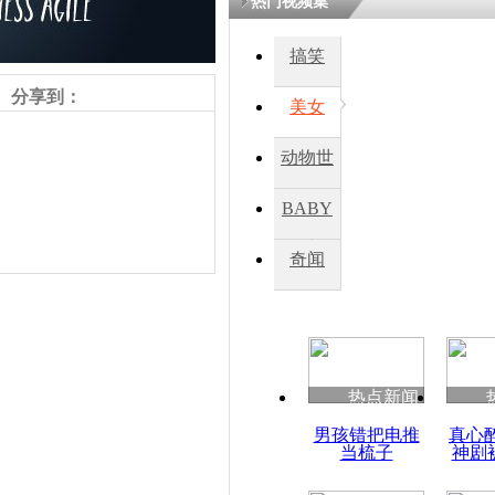
热门视频集
搞笑
四川一精神
病发持大锤
分享到：
美女
动物世
探访传承四
俗：近万民
界
BABY
英省亲送行
秀
奇闻
小伙骑车逆
崩溃 网上
因
责任编辑：【
周雨辰
】
热点新闻
四川兴文苗
男孩错把电推
真心
度苗族花山
当梳子
神剧