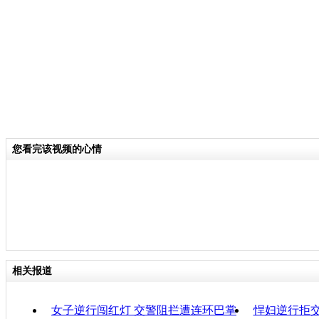
去生命体征的5名人员解救出来。
关键词：新疆 轿车高速逆行 5人死亡
分类名称：
CNSTV
责
您看完该视频的心情
相关报道
女子逆行闯红灯 交警阻拦遭连环巴掌
悍妇逆行拒交