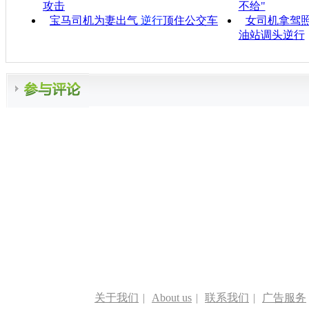
攻击
不给"
宝马司机为妻出气
逆行
顶住公交车
女司机拿驾照
油站调头逆行
关于我们
|
About us
|
联系我们
|
广告服务