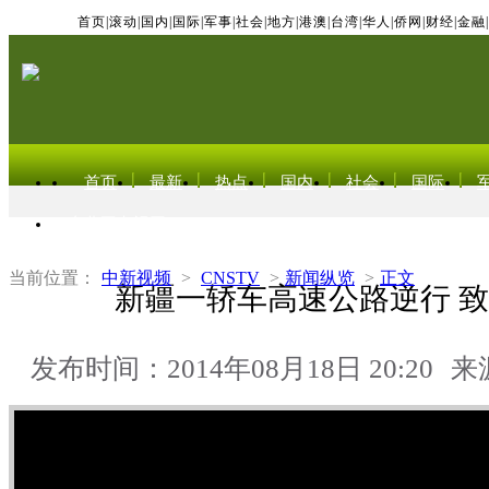
首页
|
滚动
|
国内
|
国际
|
军事
|
社会
|
地方
|
港澳
|
台湾
|
华人
|
侨网
|
财经
|
金融
|
首页
最新
热点
国内
社会
国际
东北亚电视网
当前位置：
中新视频
>
CNSTV
>
新闻纵览
>
正文
新疆一轿车高速公路逆行 致
发布时间：2014年08月18日 20:20
来