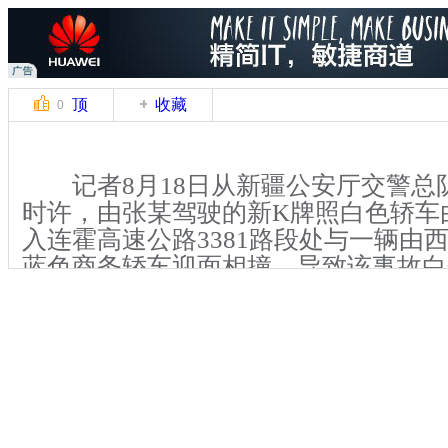
顶
收藏
0
记者8月18日从新疆公安厅交警总队获
时许，由张某驾驶的新K牌照白色轿车
入连霍高速公路3381路段处与一辆由
蓝色商务轿车迎面相撞，导致该事故白
乘人员和蓝色轿车中驾驶员当场死亡，
人因碰撞受伤已送往医院救治。
吐鲁番消防指挥中心接警后速派人
由于现场碰撞严重，2辆车的车身和车
消防队员利用各种工具经过2个多小时