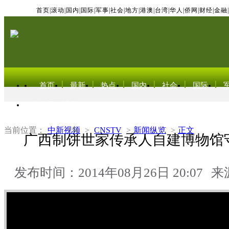
首页
|
滚动
|
国内
|
国际
|
军事
|
社会
|
地方
|
港澳
|
台湾
|
华人
|
侨网
|
财经
|
金融
|
首页
最新
热点
国内
社会
国际
东北亚电视网
当前位置：
中新视频
>
CNSTV
>
新闻纵览
>
正文
广西制饼世家传承人自建博物馆
发布时间：2014年08月26日 20:07
来