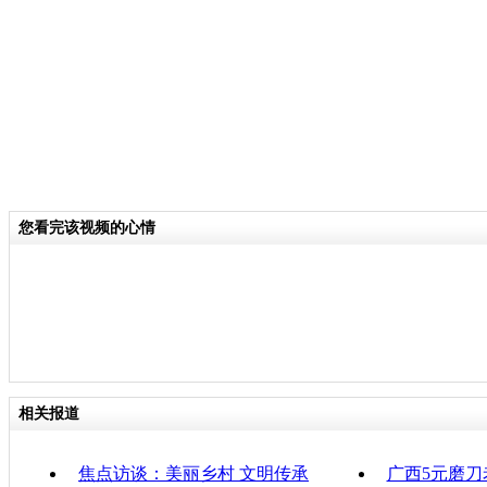
关键词：
分类名称：
CNSTV
责任
您看完该视频的心情
相关报道
焦点访谈：美丽乡村 文明传承
广西5元磨刀