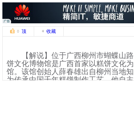
顶
收藏
0
【解说】位于广西柳州市蝴蝶山路3
饼文化博物馆是广西首家以糕饼文化为
馆。该馆创始人薛春雄出自柳州当地知
为传承中国千年糕饼制作工艺，他自主
民间博物馆。中秋节前夕，记者前往探
【解说】据介绍，这座以糕饼文化
物馆，建于2013年12月。管内陈列着1
糕点、3600余件自晚清以来的制饼模
器皿。