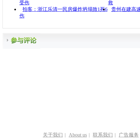
受伤
救
拍客：浙江乐清一民房爆炸坍塌致1死6
贵州在建高速
伤
关于我们
|
About us
|
联系我们
|
广告服务