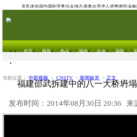
首页
|
滚动
|
国内
|
国际
|
军事
|
社会
|
地方
|
港澳
|
台湾
|
华人
|
侨网
|
财经
|
金融
|
首页
最新
热点
国内
社会
国际
东北亚电视网
当前位置：
中新视频
>
CNSTV
>
新闻纵览
>
正文
福建邵武拆建中的八一大桥坍塌
发布时间：2014年08月30日 20:36
来