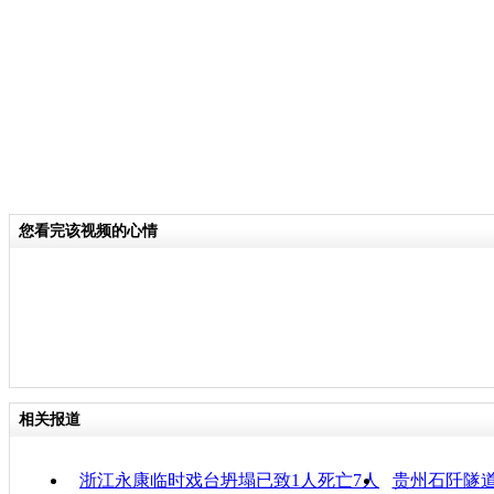
关键词：
分类名称：
CNSTV
责
您看完该视频的心情
相关报道
浙江永康临时戏台坍塌已致1人死亡7人
贵州石阡隧道