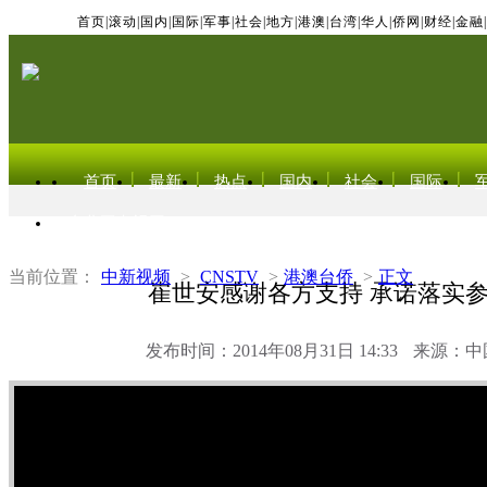
首页
|
滚动
|
国内
|
国际
|
军事
|
社会
|
地方
|
港澳
|
台湾
|
华人
|
侨网
|
财经
|
金融
|
首页
最新
热点
国内
社会
国际
东北亚电视网
当前位置：
中新视频
>
CNSTV
>
港澳台侨
>
正文
崔世安感谢各方支持 承诺落实
发布时间：2014年08月31日 14:33
来源：中