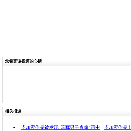
示，在欧洲文化里，猫头鹰有着特殊的
慧，观察力，耐心等品质，毕加索认为
著深层次的联系。
关键词：毕加索 香港展
分类名称：
CNSTV
您看完该视频的心情
责
相关报道
毕加索作品被发现“暗藏男子肖像”画中
毕加索作品出