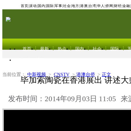
首页
|
滚动
|
国内
|
国际
|
军事
|
社会
|
地方
|
港澳
|
台湾
|
华人
|
侨网
|
财经
|
金融
|
首页
最新
热点
国内
社会
国际
东北亚电视网
当前位置：
中新视频
>
CNSTV
>
港澳台侨
>
正文
毕加索陶瓷在香港展出 讲述大
发布时间：2014年09月03日 11:05
来