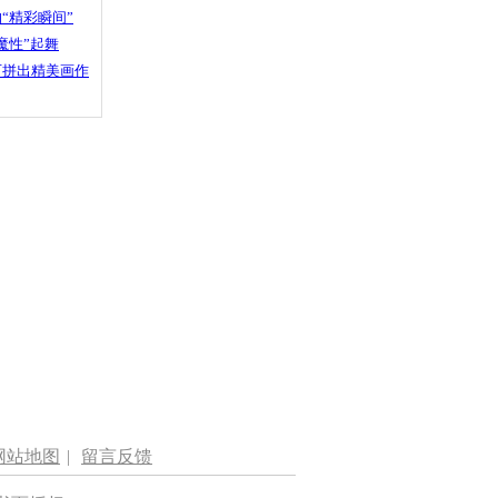
“精彩瞬间”
魔性”起舞
石拼出精美画作
网站地图
|
留言反馈