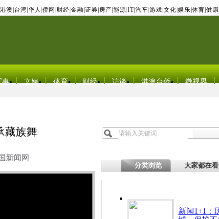
港澳
|
台湾
|
华人
|
侨网
|
财经
|
金融
|
证券
|
房产
|
能源
|
IT
|
汽车
|
游戏
|
文化
|
娱乐
|
体育
|
健康
军事
文娱
体育
财经
访谈
港澳台侨
微视界
承藏族舞
国新闻网
分类浏览
大家都在看
新闻1+1