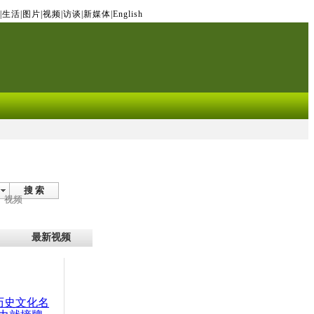
|
生活
|
图片
|
视频
|
访谈
|
新媒体
|
English
搜 索
视频
最新视频
：历史文化名