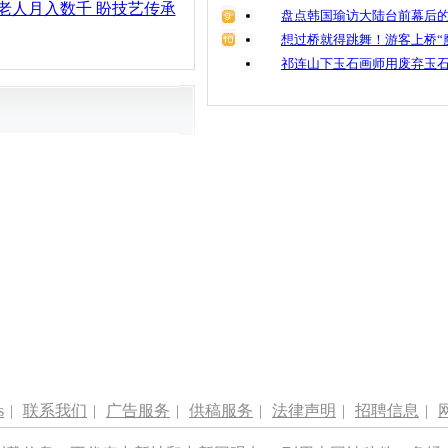
老人月入数千 盼技艺传承
盘点韩国瑜访大陆台前幕后的
想过桥就得跳舞！游客上桥“
祁连山下玉石画师用废弃玉
s
|
联系我们
|
广告服务
|
供稿服务
|
法律声明
|
招聘信息
|