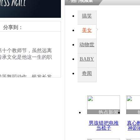
热门视频集
搞笑
四川一精神
病发持大锤
分享到：
美女
动物世
探访传承四
第十个教师节，虽然远离
俗：近万民
界
传承文化是他这一生的职
BABY
英省亲送行
秀
奇闻
转等舞蹈动作，银发长发
小伙骑车逆
让自称自己多灾多难，在
崩溃 网上
视力受到影响，落下了病
因
台生命。1978年，刚
民族舞任课老师，才让意
让孩子们替他“舞”下去，
热点新闻
课经，才让情不自禁示范
四川兴文苗
男孩错把电推
真心
度苗族花山
当梳子
神剧