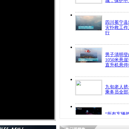
城，保护不
四川冕宁县
灾扑救工作
行
男子清明登
1050米悬
直升机悬停
九旬老人挤
乘务员全部
“所有车辆
开！”儿童
警急速救助