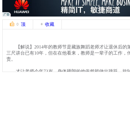
顶
收藏
0
【解说】2014年的教师节是藏族舞蹈老师才让退休后的
三尺讲台已有10年，但在在他看来，教师是一辈子的工作，
责。
才让老师今年73岁，身体硬朗的他依然能做出跳跃、旋
并没有让他显得苍老，反而平添几分洒脱的艺术家气质。才
他23岁那年，一次演出事故使他严重受伤损害了神经，从此
根。凭着一腔热血他重返了舞台，但是那次受伤却缩短了他的舞
成立的青海艺术学校联系到了才让老师，希望他担任学校的
识到，他的艺术生命仍可以继续，在那一个个课堂里，他可以
他将自己对舞蹈的热情和感悟全部融入教学中。谈到他的授
了起来。