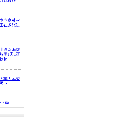
力就摘牌
境内森林火
正在紧张进
山跌落海拔
崖被困1天1夜
救起
火车去卖菜
买下
把道路让
突发疾病交