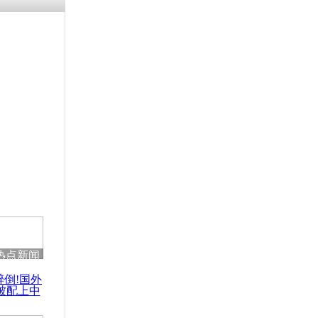
残疾男子因
砸银行
千年传统习
众为娥皇女
行被查情绪
回答崩溃原
热点新闻
乡上万人欢
醉倒!国外
节
被配上中
国民乐