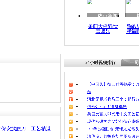
清明祭英烈
魂
热点新闻
呆萌大熊猫滑
狗教
雪取乐
胖猫
责任编辑：【
杜海涛
】
青海视障退
年倾心传承
24小时视频排行
一周
【中国风】德云社孟鹤堂：万
深
河北无腿老兵马三小：爬行19
信号灯Plus！浑身都亮
美国发言人即兴用中文回答
现代密码学之父如何保存密
有保安族腰刀：工艺精湛
“中华赏樱胜地”无锡太湖鼋
清华设计师投身胡同厕所改造