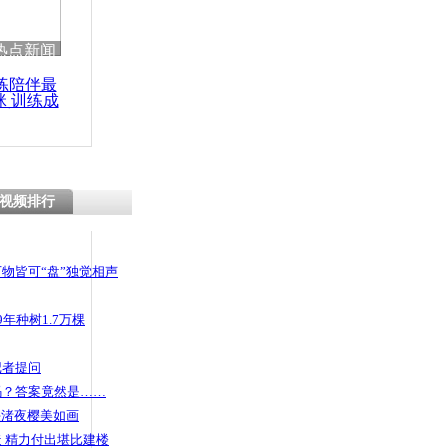
 哀思悼忠
热点新闻
练陪伴最
咪 训练成
功瘦身
休教师数十
藏族舞
视频排行
物皆可“盘”独觉相声
年种树1.7万棵
记者提问
码？答案竟然是……
头渚夜樱美如画
 精力付出堪比建楼