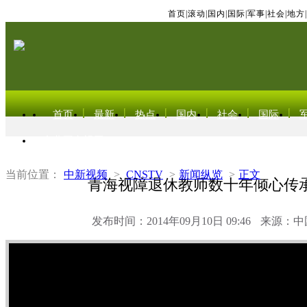
首页
|
滚动
|
国内
|
国际
|
军事
|
社会
|
地方
|
首页
最新
热点
国内
社会
国际
东北亚电视网
当前位置：
中新视频
>
CNSTV
>
新闻纵览
>
正文
青海视障退休教师数十年倾心传
发布时间：2014年09月10日 09:46
来源：中