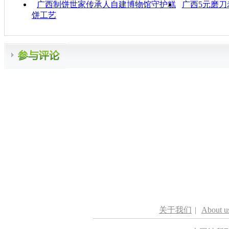
广西制饼世家传承人自建博物馆守护糕
广西5元磨刀
饼工艺
关于我们
|
About u