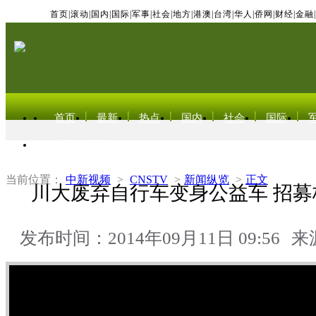
首页
|
滚动
|
国内
|
国际
|
军事
|
社会
|
地方
|
港澳
|
台湾
|
华人
|
侨网
|
财经
|
金融
|
首页
最新
热点
国内
社会
国际
东北亚电视网
当前位置：
中新视频
>
CNSTV
>
新闻纵览
>
正文
川大废弃自行车变身公益车 招募
发布时间：2014年09月11日 09:56
来