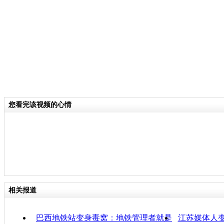
废车摇身一变公益车，成为川大新学期
线。
关键词：
分类名称：
CNSTV
您看完该视频的心情
责任
相关报道
巴西地铁站变身毒窝：地铁管理者就是
江苏媒体人变