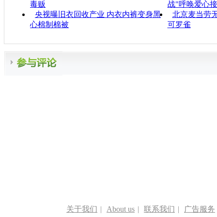
毒贩
战"呼唤爱心
央视曝旧衣回收产业 内衣内裤变身黑
北京麦当劳
心棉制棉被
可罗雀
关于我们
|
About us
|
联系我们
|
广告服务