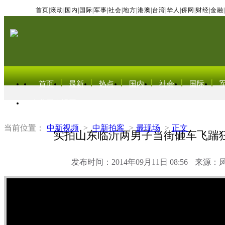
首页
|
滚动
|
国内
|
国际
|
军事
|
社会
|
地方
|
港澳
|
台湾
|
华人
|
侨网
|
财经
|
金融
|
首页
最新
热点
国内
社会
国际
东北亚电视网
当前位置：
中新视频
>
中新拍客
>
最现场
>
正文
实拍山东临沂两男子当街砸车飞踹
发布时间：2014年09月11日 08:56
来源：