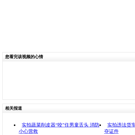
您看完该视频的心情
相关报道
实拍蔬菜削皮器“咬”住男童舌头 消防
实拍违法货车
小心营救
夺证件