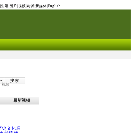
|
生活
|
图片
|
视频
|
访谈
|
新媒体
|
English
搜 索
视频
最新视频
：历史文化名