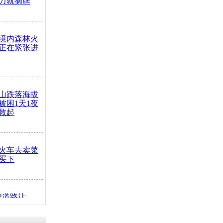
力就摘牌
境内森林火
正在紧张进
山跌落海拔
崖被困1天1夜
救起
火车去卖菜
买下
把道路让
突发疾病交