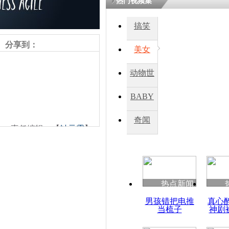
热门视频集
搞笑
四川一精神
病发持大锤
分享到：
美女
动物世
探访传承四
俗：近万民
界
BABY
英省亲送行
秀
奇闻
责任编辑：【
钟元霞
】
小伙骑车逆
崩溃 网上
因
热点新闻
四川兴文苗
男孩错把电推
真心
度苗族花山
当梳子
神剧