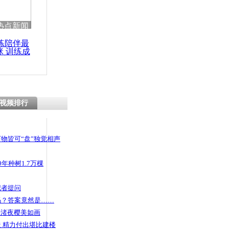
 哀思悼忠
热点新闻
练陪伴最
咪 训练成
功瘦身
车被交警拦
身抢夺证件
视频排行
物皆可“盘”独觉相声
年种树1.7万棵
记者提问
码？答案竟然是……
头渚夜樱美如画
 精力付出堪比建楼