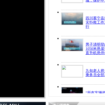
城，保护不
四川冕宁县
灾扑救工作
行
男子清明登
1050米悬
直升机悬停
九旬老人挤
乘务员全部
“所有车辆
开！”儿童
警急速救助