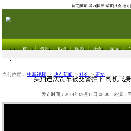
首页
|
滚动
|
国内
|
国际
|
军事
|
社会
|
地方
|
首页
最新
热点
国内
社会
国际
东北亚电视网
当前位置：
中新视频
>
热点新闻
>
社会
>
正文
实拍违法货车被交警拦下 司机飞
发布时间：2014年09月11日 08:00
来源：