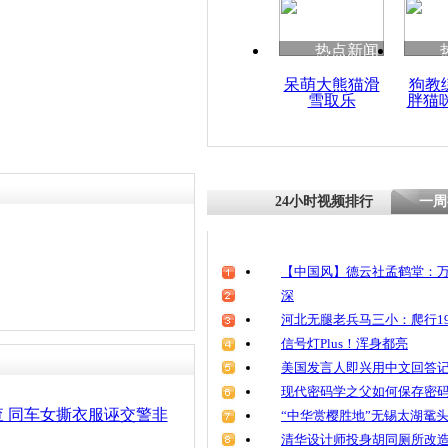
清明祭英烈
魂
热点新闻
呆萌大熊猫滑
狗教
雪取乐
胖猫
实拍违法货
下 司机飞
24小时视频排行
一周
【中国风】德云社孟鹤堂：万
深
河北无腿老兵马三小：爬行19
信号灯Plus！浑身都亮
美国发言人即兴用中文回答
现代密码学之父如何保存密
 同车女撕衣服诬交警非
“中华赏樱胜地”无锡太湖鼋
清华设计师投身胡同厕所改造