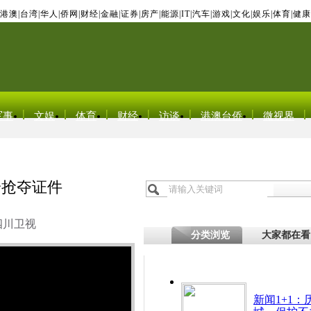
港澳
|
台湾
|
华人
|
侨网
|
财经
|
金融
|
证券
|
房产
|
能源
|
IT
|
汽车
|
游戏
|
文化
|
娱乐
|
体育
|
健康
军事
文娱
体育
财经
访谈
港澳台侨
微视界
身抢夺证件
四川卫视
分类浏览
大家都在看
新闻1+1