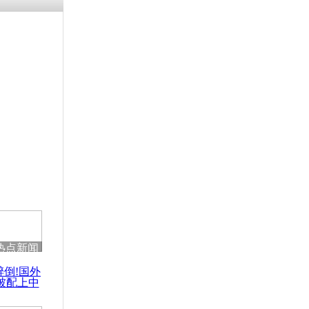
残疾男子因
砸银行
千年传统习
众为娥皇女
行被查情绪
回答崩溃原
热点新闻
乡上万人欢
醉倒!国外
节
被配上中
国民乐