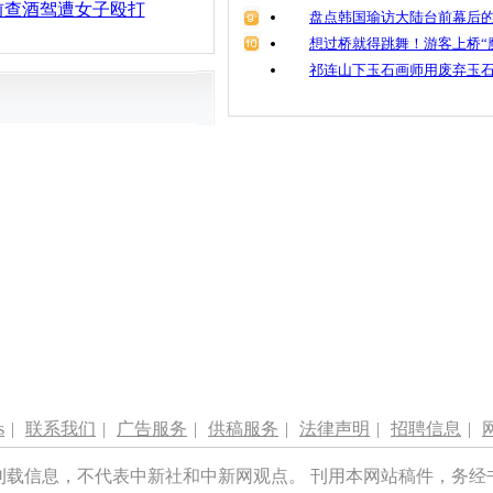
前查酒驾遭女子殴打
盘点韩国瑜访大陆台前幕后的
想过桥就得跳舞！游客上桥“
祁连山下玉石画师用废弃玉
s
|
联系我们
|
广告服务
|
供稿服务
|
法律声明
|
招聘信息
|
刊载信息，不代表中新社和中新网观点。 刊用本网站稿件，务经