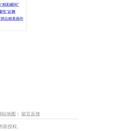
“精彩瞬间”
魔性”起舞
石拼出精美画作
网站地图
|
留言反馈
书面授权。