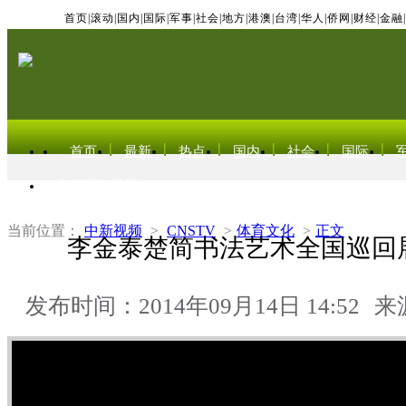
首页
|
滚动
|
国内
|
国际
|
军事
|
社会
|
地方
|
港澳
|
台湾
|
华人
|
侨网
|
财经
|
金融
|
首页
最新
热点
国内
社会
国际
东北亚电视网
当前位置：
中新视频
>
CNSTV
>
体育文化
>
正文
李金泰楚简书法艺术全国巡回
发布时间：2014年09月14日 14:52
来