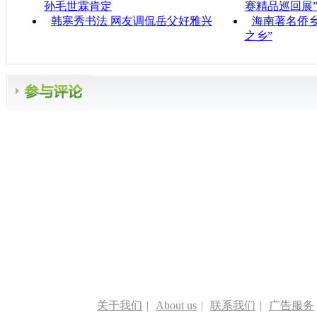
孙毛世霖肯定
赛精品巡回展
韩寒秀书法 网友调侃岳父好雅兴
海南著名侨
之乡”
关于我们
|
About us
|
联系我们
|
广告服务