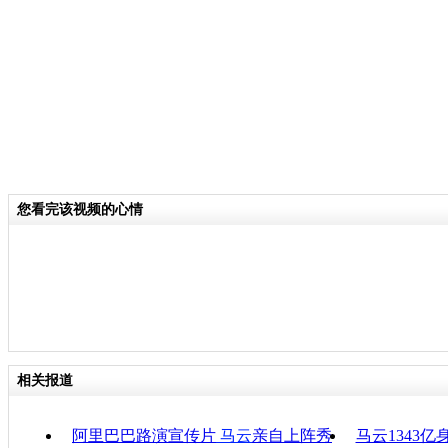
资总额。
关键词：马云 香港 谈上市
分类名称：
CNSTV
责
您看完该视频的心情
相关报道
阿里巴巴路演宣传片
马云
亲自上阵秀
马云1343