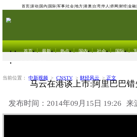
首页
|
滚动
|
国内
|
国际
|
军事
|
社会
|
地方
|
港澳
|
台湾
|
华人
|
侨网
|
财经
|
金融
|
首页
最新
热点
国内
社会
国际
东北亚电视网
当前位置：
中新视频
>
CNSTV
>
财经风云
>
正文
马云在港谈上市:阿里巴巴错
发布时间：2014年09月15日 19:26
来