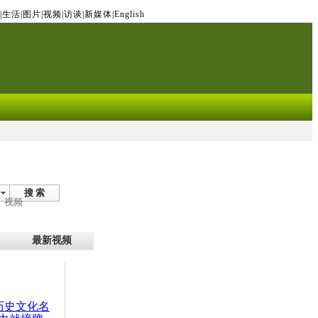
|
生活
|
图片
|
视频
|
访谈
|
新媒体
|
English
搜 索
视频
最新视频
：历史文化名