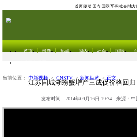
首页
|
滚动
|
国内
|
国际
|
军事
|
社会
|
地方
|
首页
最新
热点
国内
社会
国际
东北亚电视网
当前位置：
中新视频
>
CNSTV
>
新闻纵览
>
正文
江苏固城湖螃蟹增产三成促价格回归
发布时间：2014年09月16日 19:34
来源：中