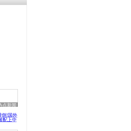
残疾男子因
砸银行
千年传统习
众为娥皇女
行被查情绪
回答崩溃原
热点新闻
乡上万人欢
醉倒!国外
节
被配上中
国民乐