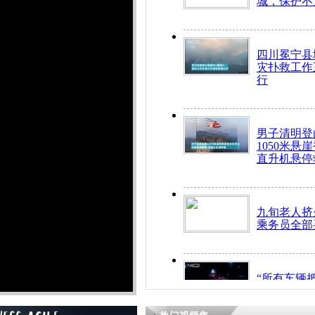
城，保护不
四川冕宁县
灾扑救工作
行
男子清明登
1050米悬
直升机悬停
九旬老人挤
乘务员全部
“所有车辆
开！”儿童
警急速救助