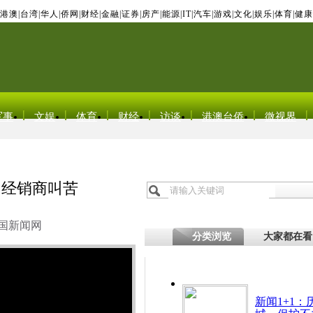
港澳
|
台湾
|
华人
|
侨网
|
财经
|
金融
|
证券
|
房产
|
能源
|
IT
|
汽车
|
游戏
|
文化
|
娱乐
|
体育
|
健康
军事
文娱
体育
财经
访谈
港澳台侨
微视界
 经销商叫苦
国新闻网
分类浏览
大家都在看
新闻1+1