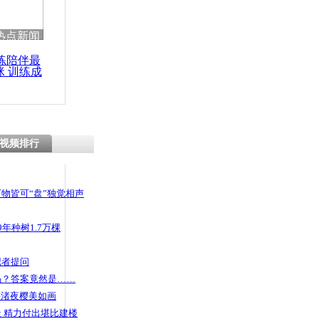
 哀思悼忠
热点新闻
练陪伴最
咪 训练成
功瘦身
产三成促价
视频排行
物皆可“盘”独觉相声
年种树1.7万棵
记者提问
码？答案竟然是……
头渚夜樱美如画
 精力付出堪比建楼