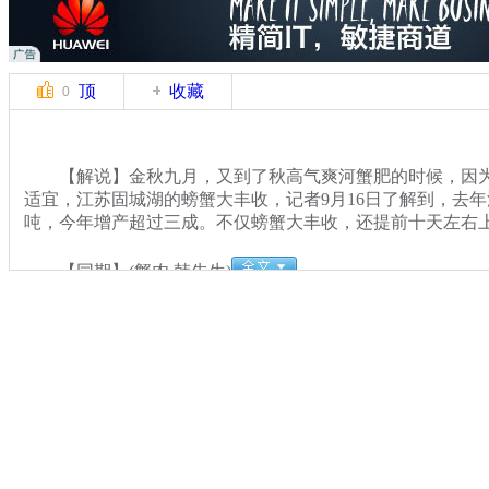
顶
收藏
0
【解说】金秋九月，又到了秋高气爽河蟹肥的时候，因为
适宜，江苏固城湖的螃蟹大丰收，记者9月16日了解到，去年
吨，今年增产超过三成。不仅螃蟹大丰收，还提前十天左右
【同期】(蟹农 韩先生)
关键词：江苏 螃蟹 经销商
分类名称：
CNSTV