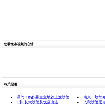
您看完该视频的心情
相关报道
霸气！妈妈带宝宝地铁上遛螃蟹
南京：螃蟹
1米8长大螃蟹从饭店出逃
入秋螃蟹肥 