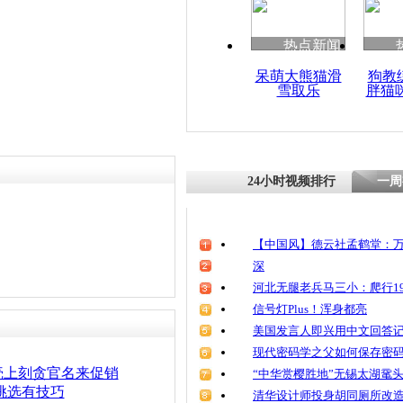
清明祭英烈
魂
热点新闻
呆萌大熊猫滑
狗教
雪取乐
胖猫
江苏螃蟹增
格回归
24小时视频排行
一周
【中国风】德云社孟鹤堂：万
深
河北无腿老兵马三小：爬行19
信号灯Plus！浑身都亮
美国发言人即兴用中文回答
现代密码学之父如何保存密
壳上刻贪官名来促销
“中华赏樱胜地”无锡太湖鼋
挑选有技巧
清华设计师投身胡同厕所改造