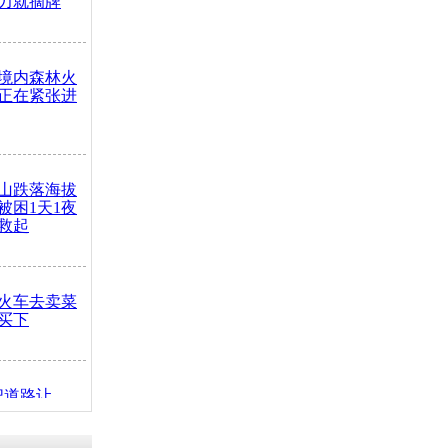
力就摘牌
境内森林火
正在紧张进
山跌落海拔
崖被困1天1夜
救起
火车去卖菜
买下
把道路让
突发疾病交