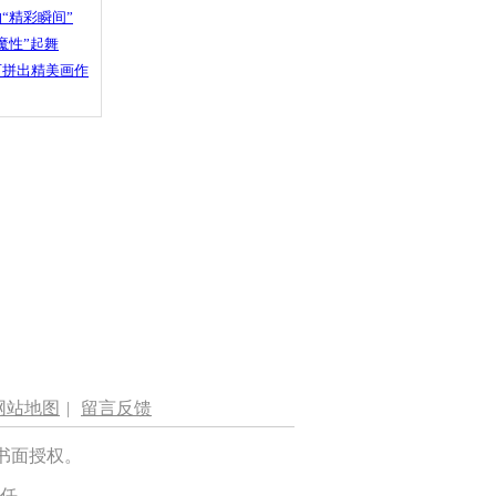
“精彩瞬间”
魔性”起舞
石拼出精美画作
网站地图
|
留言反馈
书面授权。
任。