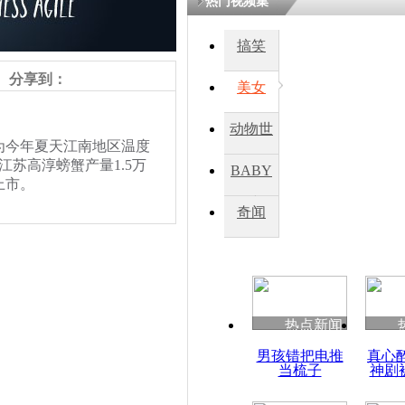
热门视频集
搞笑
四川一精神
病发持大锤
分享到：
美女
动物世
探访传承四
今年夏天江南地区温度
俗：近万民
界
江苏高淳螃蟹产量1.5万
BABY
英省亲送行
上市。
秀
奇闻
小伙骑车逆
崩溃 网上
因
热点新闻
四川兴文苗
男孩错把电推
真心
度苗族花山
当梳子
神剧
责任编辑：【
王祎
】