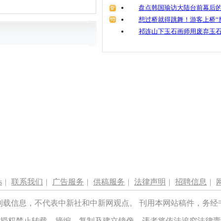
盘点韩国瑜访大陆台前幕后的
想过桥就得跳舞！游客上桥“
祁连山下玉石画师用废弃玉
s
|
联系我们
|
广告服务
|
供稿服务
|
法律声明
|
招聘信息
|
刊载信息，不代表中新社和中新网观点。 刊用本网站稿件，务经
授权禁止转载、摘编、复制及建立镜像，违者将依法追究法律责