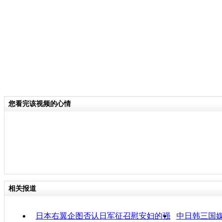
战同盟以及绿川英子等著名日本反战人
本战俘的教育也大有帮助,所以国民政
泉镇的周姓地主的庄园征用过来改造成
的战俘营。
关键词：
您看完该视频的心情
分类名称：
CNSTV
责任
相关报道
日本右翼企图否认日军征召慰安妇的强
中日韩三国