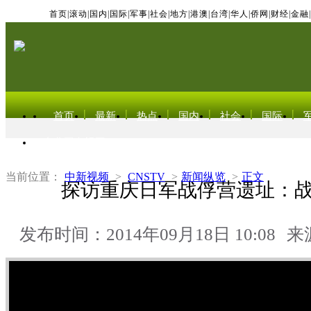
首页
|
滚动
|
国内
|
国际
|
军事
|
社会
|
地方
|
港澳
|
台湾
|
华人
|
侨网
|
财经
|
金融
|
首页
最新
热点
国内
社会
国际
东北亚电视网
当前位置：
中新视频
>
CNSTV
>
新闻纵览
>
正文
探访重庆日军战俘营遗址：
发布时间：2014年09月18日 10:08
来