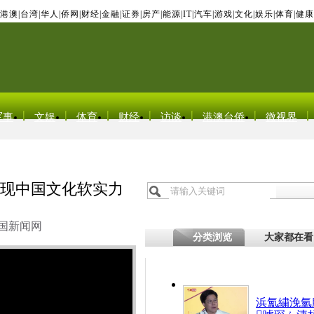
港澳
|
台湾
|
华人
|
侨网
|
财经
|
金融
|
证券
|
房产
|
能源
|
IT
|
汽车
|
游戏
|
文化
|
娱乐
|
体育
|
健康
军事
文娱
体育
财经
访谈
港澳台侨
微视界
展现中国文化软实力
国新闻网
分类浏览
大家都在看
浜氳繍浼氫