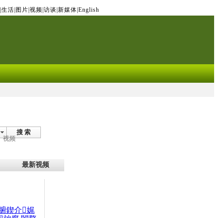
|
生活
|
图片
|
视频
|
访谈
|
新媒体
|
English
搜 索
视频
最新视频
腑鍥介娓