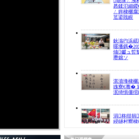
唬琛ㄥ洟
惎鍒氾細鍐
ㄥ姩棣欐腐
笟鍙戝睍
鈥滃彴浜屼
嗘墦鎷�20
熻钀ュ晢
瓒婂ソ
淇濆埄棣欐腐
媿寮€骞�
泦绮惧僵绾
涓柊绀捐
綅鐩村嚮棣
搴�24灏忔