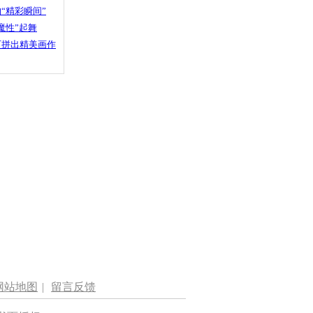
“精彩瞬间”
魔性”起舞
石拼出精美画作
网站地图
|
留言反馈