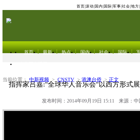
首页
|
滚动
|
国内
|
国际
|
军事
|
社会
|
地方
|
首页
最新
热点
国内
社会
国际
东北亚电视网
当前位置：
中新视频
>
CNSTV
>
港澳台侨
>
正文
指挥家吕嘉:"全球华人音乐会"以西方形式
发布时间：2014年09月19日 15:11
来源：中