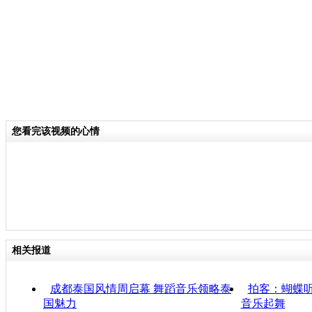
您看完该视频的心情
相关报道
成都泰国风情周启幕 舞蹈音乐领略泰
拍客：蝴蝶听
国魅力
音乐起舞