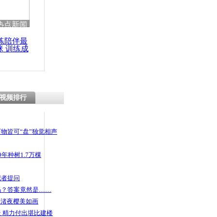
热点新闻
练陪伴最
咪 训练成
功瘦身
视频排行
物皆可“盘”独觉相声
年种树1.7万棵
记者提问
码？答案竟然是……
头渚夜樱美如画
 精力付出堪比建楼