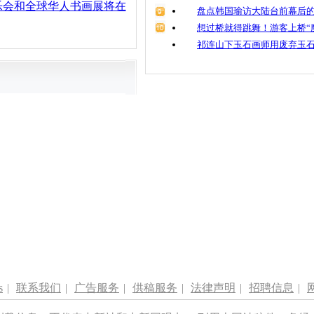
乐会和全球华人书画展将在
盘点韩国瑜访大陆台前幕后的
想过桥就得跳舞！游客上桥“
祁连山下玉石画师用废弃玉
s
|
联系我们
|
广告服务
|
供稿服务
|
法律声明
|
招聘信息
|