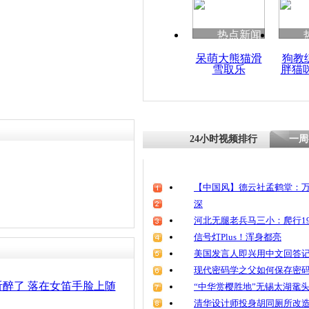
责任编辑：【
王祎
】
热点新闻
呆萌大熊猫滑
狗教
雪取乐
胖猫
24小时视频排行
一周
【中国风】德云社孟鹤堂：万
深
河北无腿老兵马三小：爬行19
信号灯Plus！浑身都亮
美国发言人即兴用中文回答
现代密码学之父如何保存密
醉了 落在女笛手脸上随
“中华赏樱胜地”无锡太湖鼋
清华设计师投身胡同厕所改造