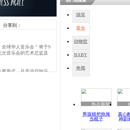
热门视频集
鏉庡瓒呭
搞笑
氳嚧杈烇細
睍涓洪娓
分享到：
閬囧拰鎴愭
美女
动物世
全球华人音乐会＂将于9
指挥家吕嘉
界
此次音乐会的艺术总监及
音乐会展中
BABY
秀
奇闻
要形式。吕嘉说交响乐
们，体现了中国的文化包
热点新闻
男孩错把电推
真心
当梳子
神剧