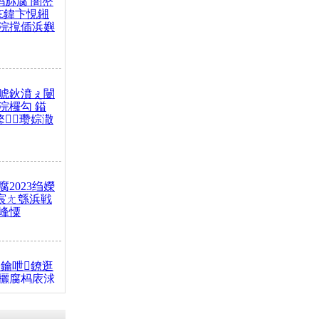
杩旀腐 闇嶅
€鍏卞悓鎺
浣撹偛浜嬩
唬鈥濆ぇ闄
浣欏勾 鎰
鐜瓒婃潵
2023绉嬫
 宸ㄤ綔浜戦
峰憟
鑰呭鐐逛
欐腐杩庡浗
椂