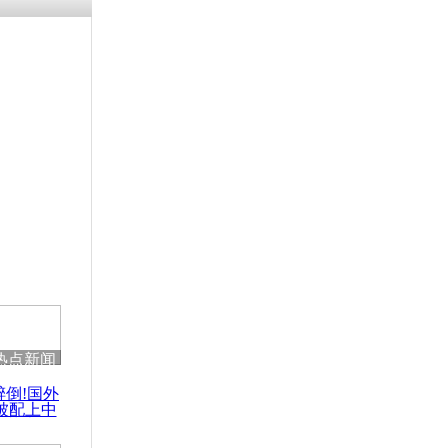
浗搴嗛厭浼
鍥藉鍙戝
甫鏉ユ満
灉
:全球华人
国文化
热点新闻
醉倒!国外
被配上中
国民乐