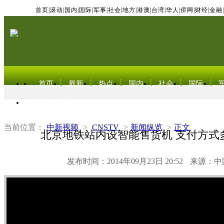
首页
|
滚动
|
国内
|
国际
|
军事
|
社会
|
地方
|
港澳
|
台湾
|
华人
|
侨网
|
财经
|
金融
|
首页
最新
热点
国内
社会
国际
东北亚电视网
当前位置：
中新视频
>
CNSTV
>
新闻纵览
>
正文
北京地铁站内设智能售货机 支付方式
发布时间：2014年09月23日 20:52
来源：中