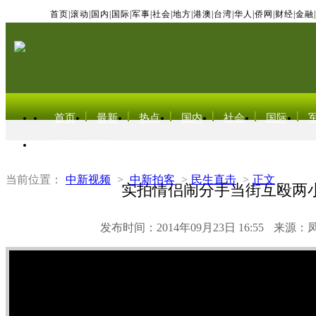
首页
|
滚动
|
国内
|
国际
|
军事
|
社会
|
地方
|
港澳
|
台湾
|
华人
|
侨网
|
财经
|
金融
|
首页
最新
热点
国内
社会
国际
东北亚电视网
当前位置：
中新视频
>
中新拍客
>
民生直击
>
正文
实拍情侣闹分手当街互殴两
发布时间：2014年09月23日 16:55
来源：