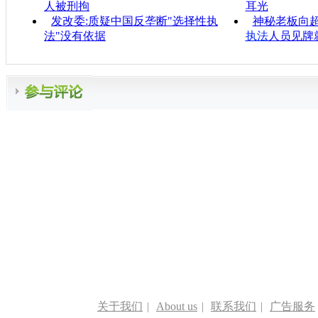
人被刑拘
耳光
发改委:质疑中国反垄断"选择性执
神秘老板向超
法"没有依据
执法
人员见牌
关于我们
|
About us
|
联系我们
|
广告服务