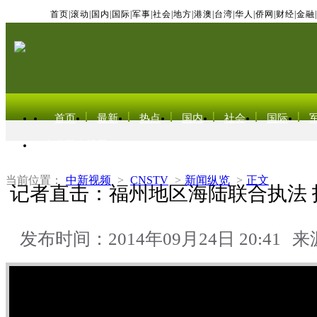
首页
|
滚动
|
国内
|
国际
|
军事
|
社会
|
地方
|
港澳
|
台湾
|
华人
|
侨网
|
财经
|
金融
|
首页
最新
热点
国内
社会
国际
东北亚电视网
当前位置：
中新视频
>
CNSTV
>
新闻纵览
>
正文
记者直击：福州地区海陆联合执法 
发布时间：2014年09月24日 20:41
来