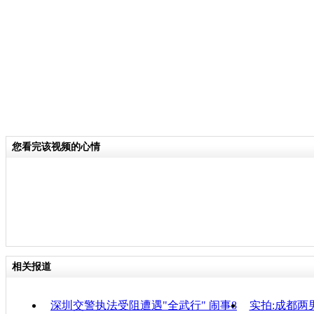
半小时的航行，执法船抵达首站——连
者注意到，码头和海面上停泊的船只并
告诉记者，正值开渔期，且台风凤凰刚
都出海作业。
关键词：
您看完该视频的心情
分类名称：
CNSTV
责任
相关报道
深圳交警执法受阻遭遇"全武行" 闹事8
实拍:成都两