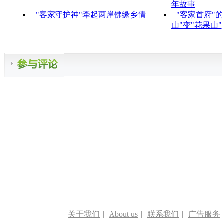
年故事
"客家守护神"牵起两岸佛缘乡情
"客家首府"
山"变"花果山"
关于我们
|
About us
|
联系我们
|
广告服务