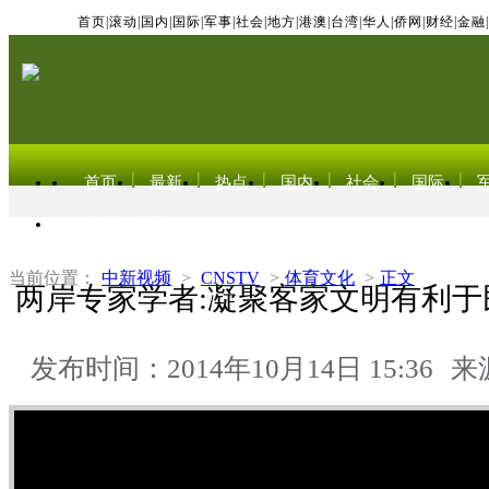
首页
|
滚动
|
国内
|
国际
|
军事
|
社会
|
地方
|
港澳
|
台湾
|
华人
|
侨网
|
财经
|
金融
|
首页
最新
热点
国内
社会
国际
东北亚电视网
当前位置：
中新视频
>
CNSTV
>
体育文化
>
正文
两岸专家学者:凝聚客家文明有利于
发布时间：2014年10月14日 15:36
来