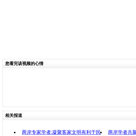
关键词：
分类名称：
CNSTV
责
您看完该视频的心情
相关报道
两岸专家学者:凝聚客家文明有利于民
两岸学者共聚