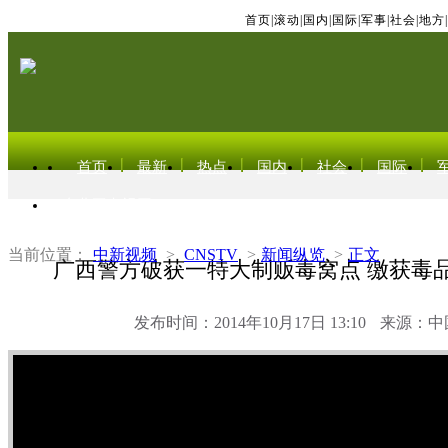
首页
|
滚动
|
国内
|
国际
|
军事
|
社会
|
地方
|
首页
最新
热点
国内
社会
国际
东北亚电视网
当前位置：
中新视频
>
CNSTV
>
新闻纵览
>
正文
广西警方破获一特大制贩毒窝点 缴获毒品
发布时间：2014年10月17日 13:10
来源：中