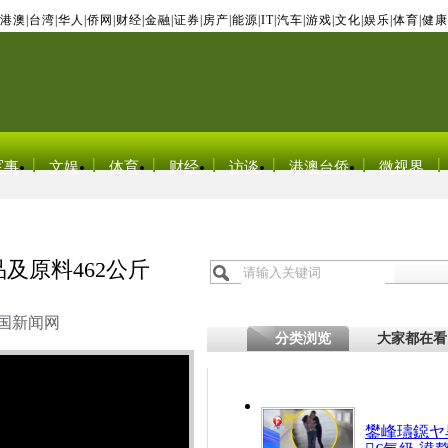
港澳
|
台湾
|
华人
|
侨网
|
财经
|
金融
|
证券
|
房产
|
能源
|
IT
|
汽车
|
游戏
|
文化
|
娱乐
|
体育
|
健康
军事
文娱
体育
财经
访谈
港澳台侨
微视界
及原料462公斤
国新闻网
分类浏览
大家都在看
鐢峰瓙鐚ヤ