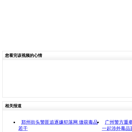
您看完该视频的心情
相关报道
郑州街头警匪追逐嫌犯落网 缴获毒品
广州警方重拳
若干
一起涉外毒品