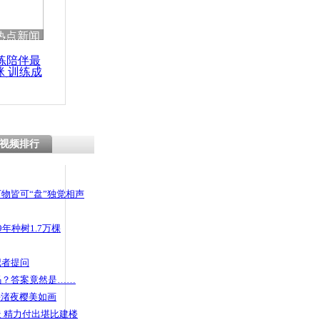
热点新闻
练陪伴最
咪 训练成
功瘦身
视频排行
物皆可“盘”独觉相声
年种树1.7万棵
记者提问
码？答案竟然是……
头渚夜樱美如画
 精力付出堪比建楼