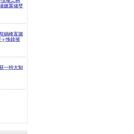
嶅憡璀︽柟
獕鏉冪储璧
幇鍋峰寘璐
澶╁悗鎿掕
获一特大制