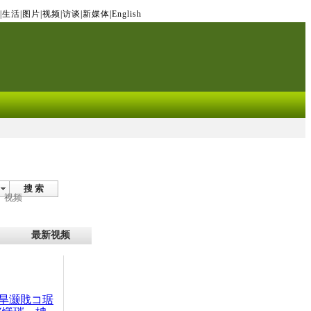
|
生活
|
图片
|
视频
|
访谈
|
新媒体
|
English
搜 索
视频
最新视频
旱灏戝コ琚