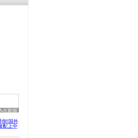
热点新闻
醉倒!国外
被配上中
国民乐