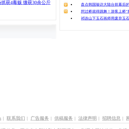
抓获4毒贩 缴获30余公斤
盘点韩国瑜访大陆台前幕后的
想过桥就得跳舞！游客上桥“
祁连山下玉石画师用废弃玉
s
|
联系我们
|
广告服务
|
供稿服务
|
法律声明
|
招聘信息
|