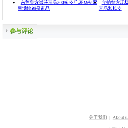
东莞警方缴获毒品200多公斤:豪华别墅
实拍警方现场
里满地都是毒品
毒品和枪支
关于我们
|
About u