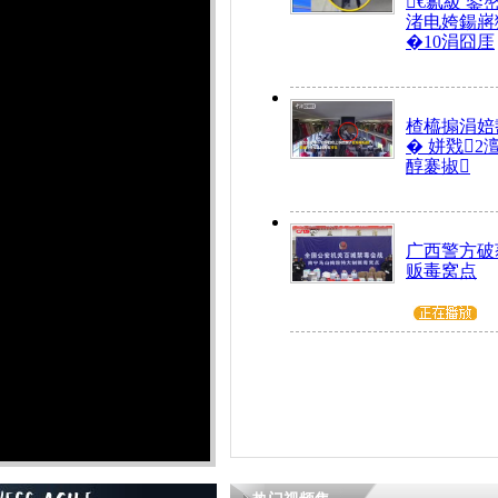
€氱級 鍙
渚电姱鍚嶈
�10涓囧厓
楂橀搧涓婄
� 姘戣2
醇褰掓
广西警方破
贩毒窝点