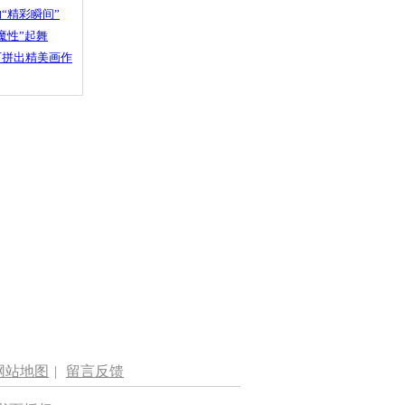
“精彩瞬间”
魔性”起舞
石拼出精美画作
网站地图
|
留言反馈