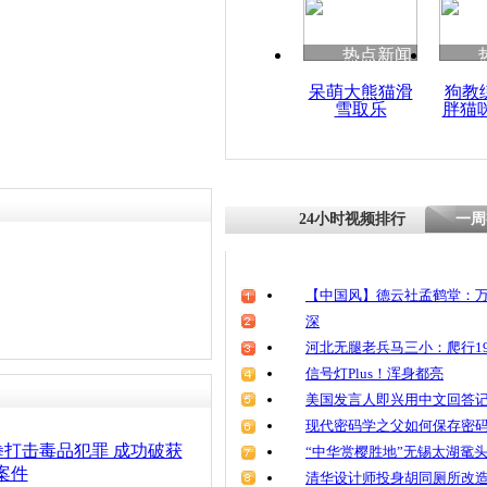
热点新闻
呆萌大熊猫滑
狗教
雪取乐
胖猫
24小时视频排行
一周
【中国风】德云社孟鹤堂：万
深
河北无腿老兵马三小：爬行19
信号灯Plus！浑身都亮
美国发言人即兴用中文回答
现代密码学之父如何保存密
打击毒品犯罪 成功破获
“中华赏樱胜地”无锡太湖鼋
案件
清华设计师投身胡同厕所改造