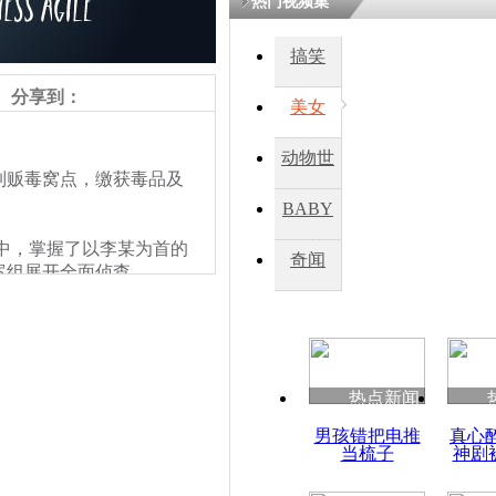
热门视频集
搞笑
分享到：
美女
动物世
制贩毒窝点，缴获毒品及
界
BABY
中，掌握了以李某为首的
秀
奇闻
案组展开全面侦查。
热点新闻
男孩错把电推
真心
当梳子
神剧
责任编辑：【
王祎
】