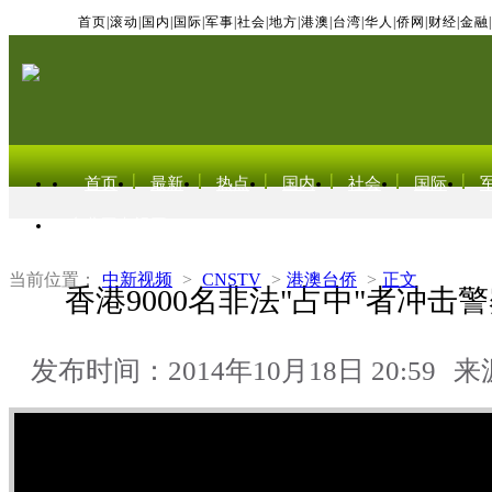
首页
|
滚动
|
国内
|
国际
|
军事
|
社会
|
地方
|
港澳
|
台湾
|
华人
|
侨网
|
财经
|
金融
|
首页
最新
热点
国内
社会
国际
东北亚电视网
当前位置：
中新视频
>
CNSTV
>
港澳台侨
>
正文
香港9000名非法"占中"者冲击
发布时间：2014年10月18日 20:59
来