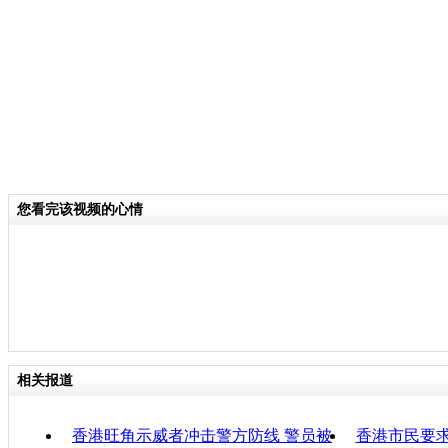
共安全和交通秩序，同时，出示警示牌
在进行非法活动。
关键词：
分类名称：
CNSTV
您看完该视频的心情
责任
相关报道
香港旺角示威者冲击警方防线 警员被
香港市民要