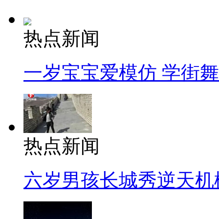
热点新闻
一岁宝宝爱模仿 学街
热点新闻
六岁男孩长城秀逆天机