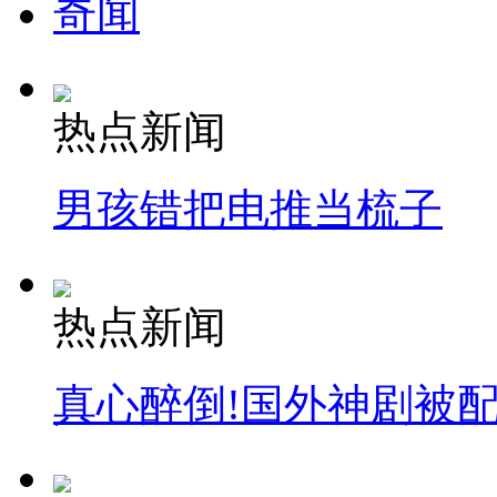
奇闻
热点新闻
男孩错把电推当梳子
热点新闻
真心醉倒!国外神剧被