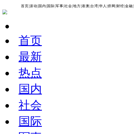
首页
|
滚动
|
国内
|
国际
|
军事
|
社会
|
地方
|
港澳
|
台湾
|
华人
|
侨网
|
财经
|
金融
|
首页
最新
热点
国内
社会
国际