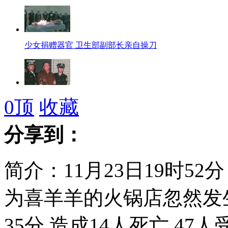
少女捐赠器官 卫生部副部长亲自操刀
最高检：按程序办理李庄等人信访材料
0
顶
收藏
分享到：
山西火锅店爆炸目击者：玻璃瞬间震碎
简介：11月23日19时5
为喜羊羊的火锅店忽然发
“痴父”寻女18载 苦守老屋等待
35分,造成14人死亡,4