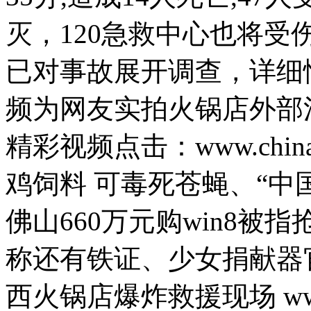
灭，120急救中心也将
播客：拜金女高唱《要嫁就嫁有钱郎》
已对事故展开调查，详细
频为网友实拍火锅店外部
网民编发“偷孩子”谣言被罚200元
精彩视频点击：www.chinan
山西运城恶犬咬伤多人 警民合力深夜将其击毙
鸡饲料 可毒死苍蝇、“中
佛山660万元购win8被
女孩北京地铁殴打老人 痛下狠手拳打脚踢
称还有铁证、少女捐献器
无痛分娩是否安全 医生回应
西火锅店爆炸救援现场 www.chi