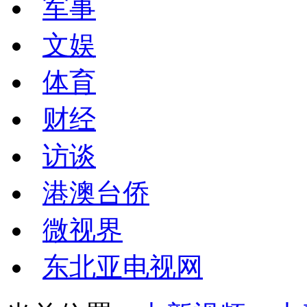
军事
文娱
体育
财经
访谈
港澳台侨
微视界
东北亚电视网