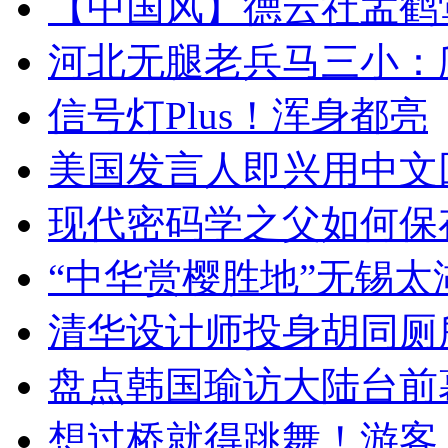
【中国风】德云社孟鹤
河北无腿老兵马三小：爬
信号灯Plus！浑身都亮
美国发言人即兴用中文
现代密码学之父如何保
“中华赏樱胜地”无锡
清华设计师投身胡同厕
盘点韩国瑜访大陆台前
想过桥就得跳舞！游客