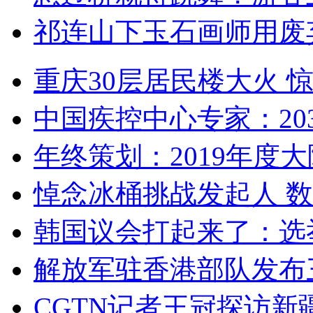
祁连山下玉石画师用废
重庆30层居民楼大火
中国疾控中心专家：203
年终策划：2019年度大陆
悼念冰桶挑战发起人 数百
韩国议会打起来了：选举
解放军驻香港部队发布三
CGTN记者王冠探访新疆