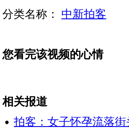
外交部：反对强权政治霸凌主义
分类名称：
中新拍客
外交部：有关国家言论片面不公正
您看完该视频的心情
安徽一实载49人客车翻车
走！跟着总书记去植树
相关报道
消防员救轻生者
花炮节热闹非凡
减压"枕头大战"
拍客：女子怀孕流落街