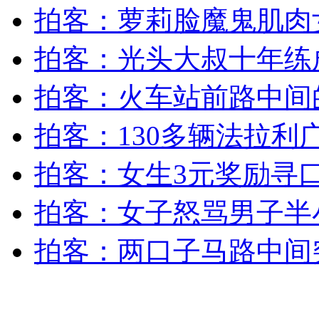
拍客：萝莉脸魔鬼肌肉
纽约上演“枕头大战”
拍客：光头大叔十年练
司机酒驾遇交警 急速倒车逃窜
拍客：火车站前路中间的
拍客：130多辆法拉利
拍客：女生3元奖励寻
拍客：女子怒骂男子半
拍客：两口子马路中间