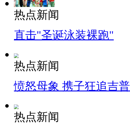
热点新闻
直击"圣诞泳装裸跑"
热点新闻
愤怒母象 携子狂追吉
热点新闻