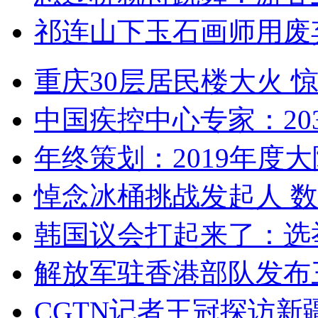
祁连山下玉石画师用废
重庆30层居民楼大火
中国疾控中心专家：203
年终策划：2019年度大陆
悼念冰桶挑战发起人 数百
韩国议会打起来了：选举
解放军驻香港部队发布三
CGTN记者王冠探访新疆