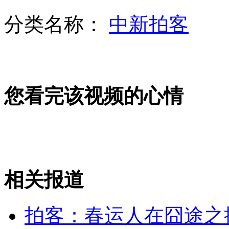
分类名称：
中新拍客
男子痛打女负责人称打的是权力
巴西夜总会火灾致至少233人死
您看完该视频的心情
洛阳问政节目 官员打太极被打断
相关报道
拍客：300斤公猪“越狱”逃跑掉阴沟
拍客：春运人在囧途之