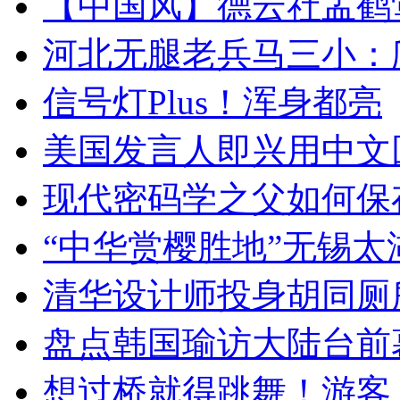
【中国风】德云社孟鹤
河北无腿老兵马三小：爬
信号灯Plus！浑身都亮
美国发言人即兴用中文
现代密码学之父如何保
“中华赏樱胜地”无锡
清华设计师投身胡同厕
盘点韩国瑜访大陆台前
想过桥就得跳舞！游客