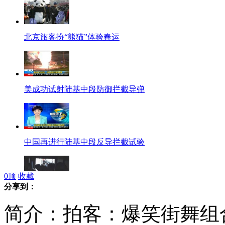
北京旅客扮“熊猫”体验春运
美成功试射陆基中段防御拦截导弹
中国再进行陆基中段反导拦截试验
0
顶
收藏
分享到：
拍客：春运人在囧途之拥堵车厢
简介：拍客：爆笑街舞组