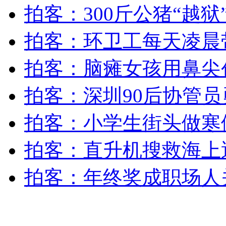
"好声音"炮轰"我是歌手":表演成分重
拍客：300斤公猪“越
拍客：环卫工每天凌晨
山西运城恶犬咬伤多人 警民合力深夜将其击毙
拍客：脑瘫女孩用鼻尖
拍客：深圳90后协管员
女孩北京地铁殴打老人 痛下狠手拳打脚踢
拍客：小学生街头做寒
无痛分娩是否安全 医生回应
拍客：直升机搜救海上
外交部：反对强权政治霸凌主义
拍客：年终奖成职场人
外交部：有关国家言论片面不公正