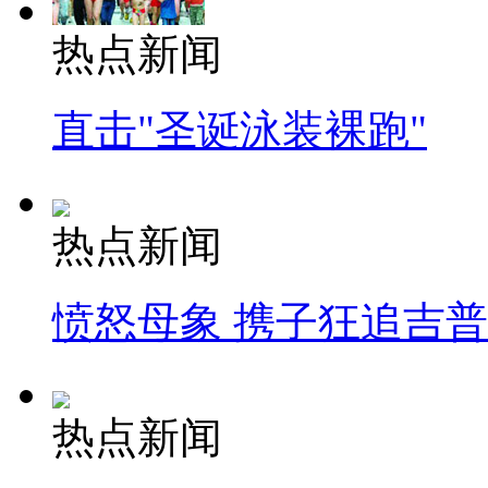
热点新闻
直击"圣诞泳装裸跑"
热点新闻
愤怒母象 携子狂追吉
热点新闻