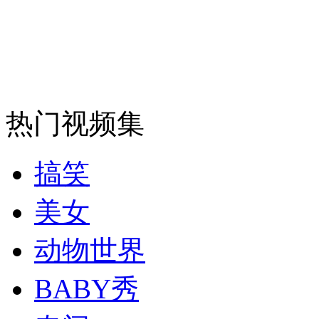
安徽一实载49人客车翻车
热门视频集
走！跟着总书记去植树
消防员救轻生者
花炮节热闹非凡
减压"枕头大战"
搞笑
美女
动物世界
纽约上演“枕头大战”
BABY秀
司机酒驾遇交警 急速倒车逃窜