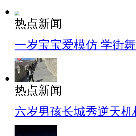
热点新闻
一岁宝宝爱模仿 学街
热点新闻
六岁男孩长城秀逆天机