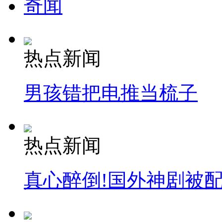
奇闻
热点新闻
男孩错把电推当梳子
热点新闻
真心醉倒!国外神剧被