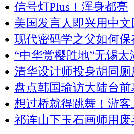
信号灯Plus！浑身都亮
美国发言人即兴用中文
现代密码学之父如何保
“中华赏樱胜地”无锡
清华设计师投身胡同厕
盘点韩国瑜访大陆台前
想过桥就得跳舞！游客
祁连山下玉石画师用废