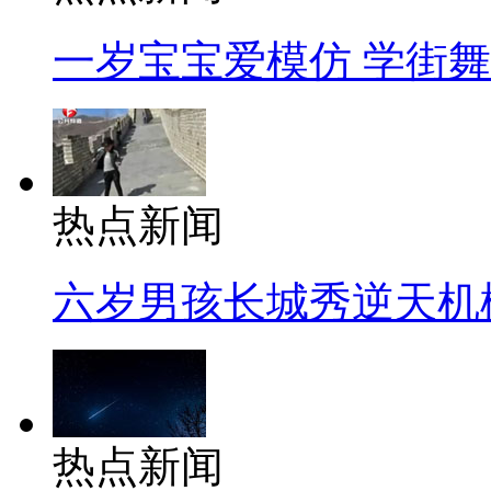
一岁宝宝爱模仿 学街
热点新闻
六岁男孩长城秀逆天机
热点新闻