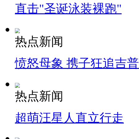
直击"圣诞泳装裸跑"
热点新闻
愤怒母象 携子狂追吉
热点新闻
超萌汪星人直立行走