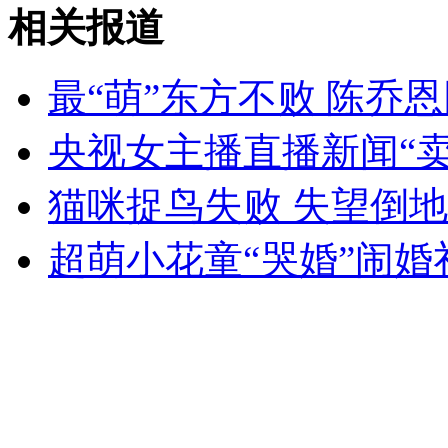
相关报道
无痛分娩是否安全 医生回应
最“萌”东方不败 陈乔
外交部：反对强权政治霸凌主义
央视女主播直播新闻“卖
外交部：有关国家言论片面不公正
猫咪捉鸟失败 失望倒
超萌小花童“哭婚”闹婚
安徽一实载49人客车翻车
走！跟着总书记去植树