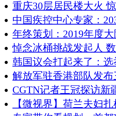
重庆30层居民楼大火
中国疾控中心专家：203
年终策划：2019年度大陆
悼念冰桶挑战发起人 数百
韩国议会打起来了：选举
解放军驻香港部队发布三
CGTN记者王冠探访新疆
【微视界】荷兰夫妇扎根青