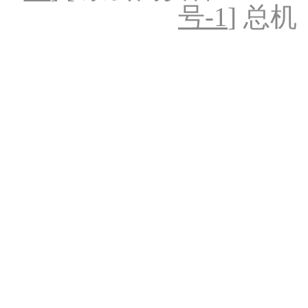
号-1
] 总机：