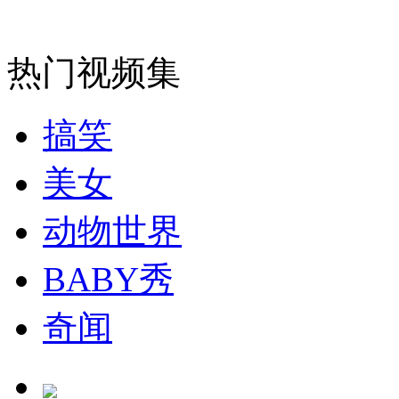
消防员救轻生者
花炮节热闹非凡
减压"枕头大战"
热门视频集
纽约上演“枕头大战”
搞笑
美女
司机酒驾遇交警 急速倒车逃窜
动物世界
BABY秀
奇闻