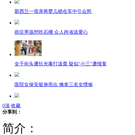
新西兰一母亲将婴儿锁在车中引众怒
癌症男孩想吃石榴 众人跨省送爱心
女子街头遭扒光毒打泼粪 疑似"小三"遭报复
医院女保安挺身而出 擒拿三名女惯偷
井盖遗失 记者放警示牌被环卫没收
0
顶
收藏
分享到：
简介：
武汉厕所刷心寒标语：民工禁入