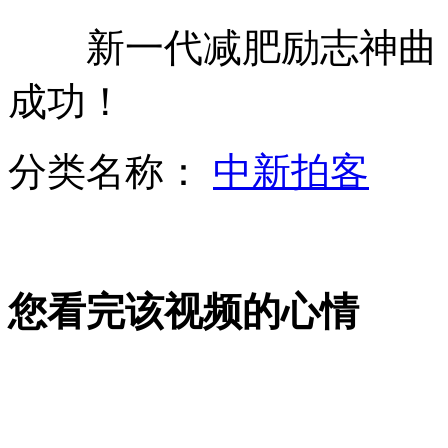
新一代减肥励志神曲，
实拍大白鲨突袭潜水者惊险一幕
成功！
发改委:两种情况下将不实时调整油价
分类名称：
中新拍客
金正恩指导登陆与反登陆联合军演
您看完该视频的心情
山西运城恶犬咬伤多人 警民合力深夜将其击毙
女孩北京地铁殴打老人 痛下狠手拳打脚踢