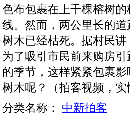
色布包裹在上千棵榕树的
安徽考生拍摄城管粗暴执法遭围殴 错过高考
线。然而，两公里长的道
树木已经枯死。据村民讲
"异地高考"实施首年 符合条件者仅一成报名
为了吸引市民前来购房引
的季节，这样紧紧包裹影
高考首日北京大雨倾盆
树木呢？（拍客视频，实
高考生五花八门的解压大法
分类名称：
中新拍客