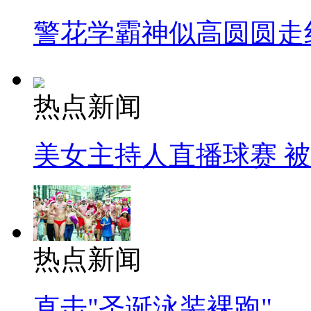
警花学霸神似高圆圆走
热点新闻
美女主持人直播球赛 
热点新闻
直击"圣诞泳装裸跑"