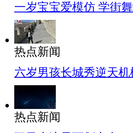
一岁宝宝爱模仿 学街
热点新闻
六岁男孩长城秀逆天机
热点新闻