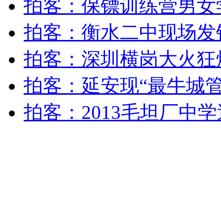
拍客：保镖训练营男女
安徽一实载49人客车翻车
拍客：衡水二中现场发
拍客：深圳横岗大火狂烧
走！跟着总书记去植树
拍客：延安现“最牛城管
拍客：2013毛坦厂中
消防员救轻生者
花炮节热闹非凡
减压"枕头大战"
纽约上演“枕头大战”
司机酒驾遇交警 急速倒车逃窜