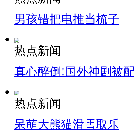
男孩错把电推当梳子
热点新闻
真心醉倒!国外神剧被
热点新闻
呆萌大熊猫滑雪取乐