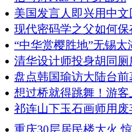
美国发言人即兴用中文
现代密码学之父如何保
“中华赏樱胜地”无锡
清华设计师投身胡同厕
盘点韩国瑜访大陆台前
想过桥就得跳舞！游客
祁连山下玉石画师用废
重庆30层居民楼大火