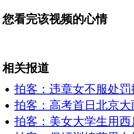
美女大学生用西瓜皮食堂打饭
您看完该视频的心情
山西运城恶犬咬伤多人 警民合力深夜将其击毙
女孩北京地铁殴打老人 痛下狠手拳打脚踢
相关报道
无痛分娩是否安全 医生回应
拍客：违章女不服处罚
外交部：反对强权政治霸凌主义
拍客：高考首日北京大
外交部：有关国家言论片面不公正
拍客：美女大学生用西