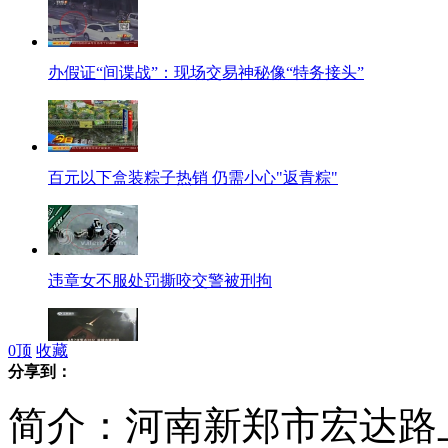
办假证“间谍战”：现场交易神秘像“特务接头”
百元以下盒装粽子热销 仍需小心"返青粽"
违章女不服处罚撕咬交警被刑拘
0
顶
收藏
分享到：
槽罐车爆胎冲进河中 所幸化学品未泄漏
简介：河南新郑市宏达路