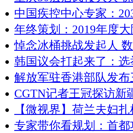
中国疾控中心专家：203
年终策划：2019年度大陆
悼念冰桶挑战发起人 数百
韩国议会打起来了：选举
解放军驻香港部队发布三
CGTN记者王冠探访新疆
【微视界】荷兰夫妇扎根青
专家带你看规划：首都功