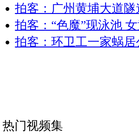
拍客：广州黄埔大道隧
外交部：反对强权政治霸凌主义
拍客：“色魔”现泳池 
外交部：有关国家言论片面不公正
拍客：环卫工一家蜗居
安徽一实载49人客车翻车
走！跟着总书记去植树
热门视频集
消防员救轻生者
花炮节热闹非凡
减压"枕头大战"