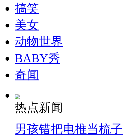
搞笑
纽约上演“枕头大战”
美女
动物世界
司机酒驾遇交警 急速倒车逃窜
BABY秀
奇闻
热点新闻
男孩错把电推当梳子