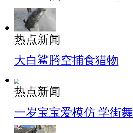
热点新闻
大白鲨腾空捕食猎物
热点新闻
一岁宝宝爱模仿 学街