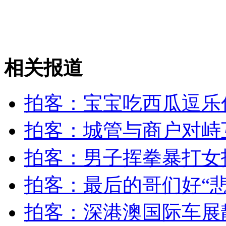
儿时伙伴忆聂海胜：幼时逃学但成绩好记性好
相关报道
辽宁舰出海训练画面曝光
拍客：宝宝吃西瓜逗乐
山西运城恶犬咬伤多人 警民合力深夜将其击毙
拍客：城管与商户对峙
拍客：男子挥拳暴打女
女孩北京地铁殴打老人 痛下狠手拳打脚踢
拍客：最后的哥们好“悲
拍客：深港澳国际车展
无痛分娩是否安全 医生回应