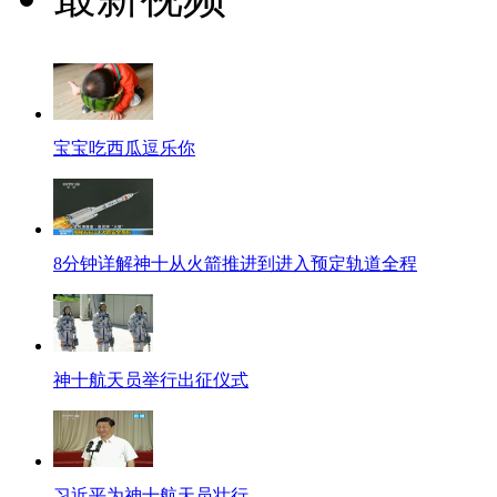
宝宝吃西瓜逗乐你
8分钟详解神十从火箭推进到进入预定轨道全程
神十航天员举行出征仪式
习近平为神十航天员壮行