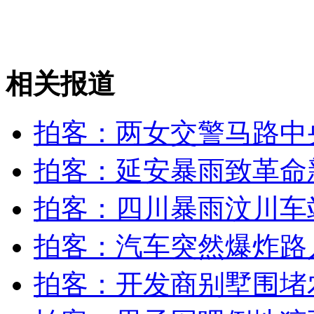
印尼体育馆发生踩踏 近60人伤亡
山西运城恶犬咬伤多人 警民合力深夜将其击毙
相关报道
拍客：两女交警马路中
女孩北京地铁殴打老人 痛下狠手拳打脚踢
拍客：延安暴雨致革命
无痛分娩是否安全 医生回应
拍客：四川暴雨汶川车
外交部：反对强权政治霸凌主义
拍客：汽车突然爆炸路人
外交部：有关国家言论片面不公正
拍客：开发商别墅围堵