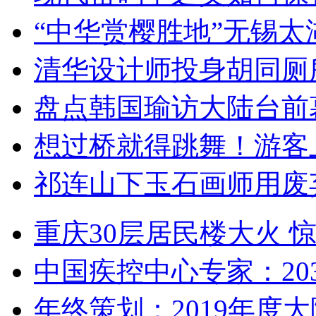
“中华赏樱胜地”无锡
清华设计师投身胡同厕
盘点韩国瑜访大陆台前
想过桥就得跳舞！游客
祁连山下玉石画师用废
重庆30层居民楼大火
中国疾控中心专家：203
年终策划：2019年度大陆