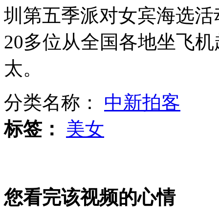
圳第五季派对女宾海选活
斯诺登控诉美国政府监控行为
20多位从全国各地坐飞
太。
斯诺登掌握详尽情报机构计划
分类名称：
中新拍客
标签：
美女
日本：拟强化自卫队海军陆战队功能
波兰总统出席活动遭“鸡蛋突袭”
您看完该视频的心情