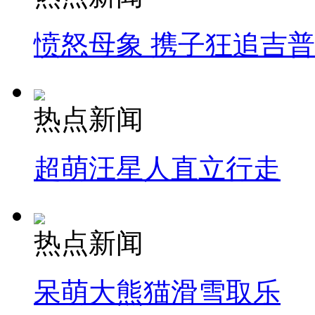
愤怒母象 携子狂追吉
热点新闻
超萌汪星人直立行走
热点新闻
呆萌大熊猫滑雪取乐