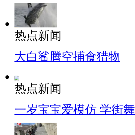
热点新闻
大白鲨腾空捕食猎物
热点新闻
一岁宝宝爱模仿 学街