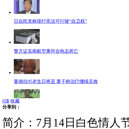
日自民党称现行宪法可行驶“自卫权”
警方证实南航空乘符合电击死亡
曼德拉95岁生日将至 妻子称治疗继续见效
0
顶
收藏
分享到：
泰国“炫富僧人”被逐出佛门
简介：7月14日白色情