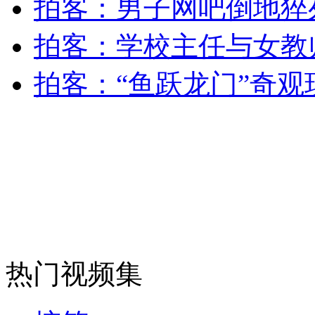
拍客：男子网吧倒地猝
安徽一实载49人客车翻车
拍客：学校主任与女教
拍客：“鱼跃龙门”奇观
走！跟着总书记去植树
消防员救轻生者
花炮节热闹非凡
减压"枕头大战"
纽约上演“枕头大战”
热门视频集
司机酒驾遇交警 急速倒车逃窜