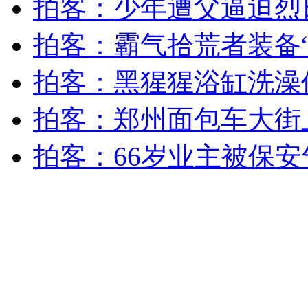
拍客：少年遭父逼迫烈
安徽一实载49人客车翻车
拍客：霸气拾荒者装备“
拍客：黑猩猩浴缸洗澡
走！跟着总书记去植树
拍客：郑州面包车大街
消防员救轻生者
花炮节热闹非凡
减压"枕头大战"
拍客：66岁业主被保安
纽约上演“枕头大战”
司机酒驾遇交警 急速倒车逃窜