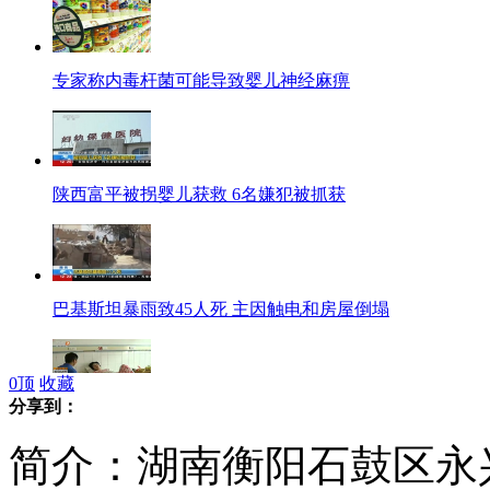
专家称内毒杆菌可能导致婴儿神经麻痹
陕西富平被拐婴儿获救 6名嫌犯被抓获
巴基斯坦暴雨致45人死 主因触电和房屋倒塌
0
顶
收藏
分享到：
富平婴儿被拐案 三名嫌疑人被控制
简介：湖南衡阳石鼓区永