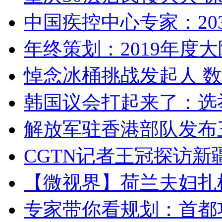
中国疾控中心专家：203
年终策划：2019年度大陆
悼念冰桶挑战发起人 数百
韩国议会打起来了：选举
解放军驻香港部队发布三
CGTN记者王冠探访新疆
【微视界】荷兰夫妇扎根青
专家带你看规划：首都功