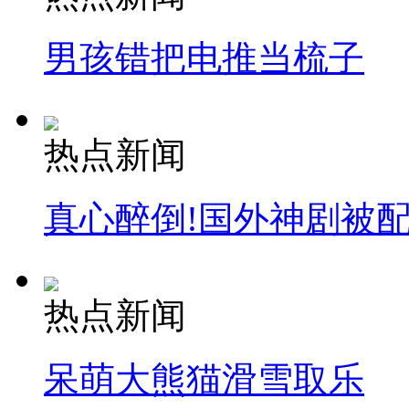
男孩错把电推当梳子
热点新闻
真心醉倒!国外神剧被
热点新闻
呆萌大熊猫滑雪取乐