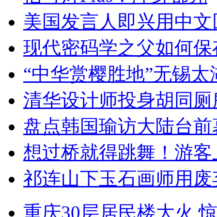
美国发言人即兴用中文
现代密码学之父如何保
“中华赏樱胜地”无锡
清华设计师投身胡同厕
盘点韩国瑜访大陆台前
想过桥就得跳舞！游客
祁连山下玉石画师用废
重庆30层居民楼大火