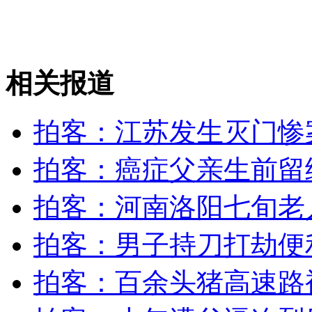
山西运城恶犬咬伤多人 警民合力深夜将其击毙
相关报道
女孩北京地铁殴打老人 痛下狠手拳打脚踢
拍客：江苏发生灭门惨
无痛分娩是否安全 医生回应
拍客：癌症父亲生前留
拍客：河南洛阳七旬老
外交部：反对强权政治霸凌主义
拍客：男子持刀打劫便
外交部：有关国家言论片面不公正
拍客：百余头猪高速路