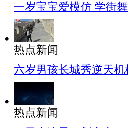
一岁宝宝爱模仿 学街
热点新闻
六岁男孩长城秀逆天机
热点新闻