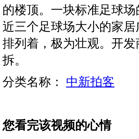
的楼顶。一块标准足球场的
美国赞同埃及按军方路线图推进和解
近三个足球场大小的家居
排列着，极为壮观。开发
大巴高速倒车致追尾 惊险瞬间令人触目惊心
拆。
分类名称：
中新拍客
埃及过渡政府再吁穆兄会加入和解进程
8岁男童下海游玩遭海蜇蜇伤身亡
您看完该视频的心情
日本发射无人飞船 情感机器人运往空间站