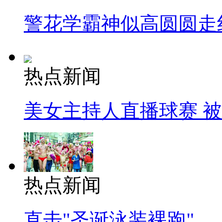
警花学霸神似高圆圆走
热点新闻
美女主持人直播球赛 
热点新闻
直击"圣诞泳装裸跑"