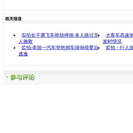
相关报道
实拍女子遭飞车抢劫摔倒 多人路过无
大客车高速倒
人施救
发时情况
监拍:美国一汽车突然倒车撞倒母婴后
监拍：行人
逃逸