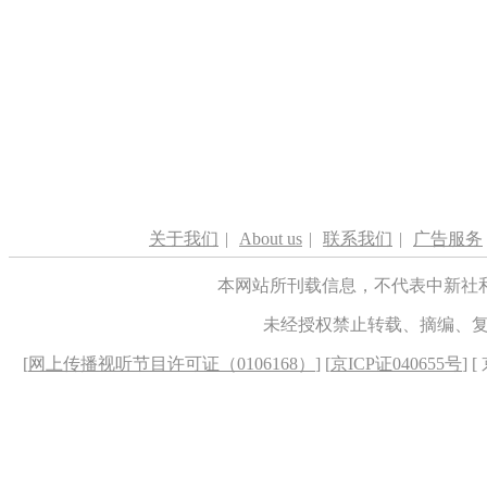
关于我们
|
About us
|
联系我们
|
广告服务
本网站所刊载信息，不代表中新社
未经授权禁止转载、摘编、
[
网上传播视听节目许可证（0106168）
] [
京ICP证040655号
] 