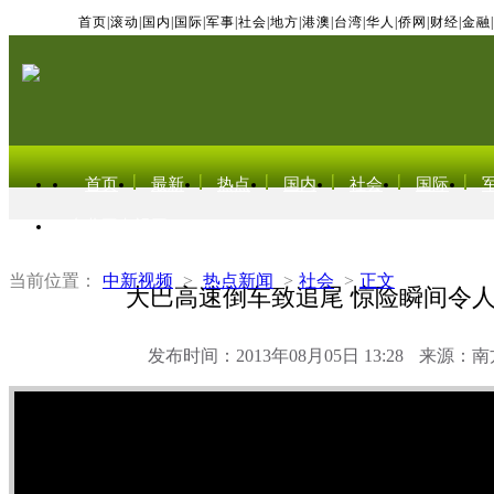
首页
|
滚动
|
国内
|
国际
|
军事
|
社会
|
地方
|
港澳
|
台湾
|
华人
|
侨网
|
财经
|
金融
|
首页
最新
热点
国内
社会
国际
东北亚电视网
当前位置：
中新视频
>
热点新闻
>
社会
>
正文
大巴高速倒车致追尾 惊险瞬间令
发布时间：2013年08月05日 13:28
来源：南