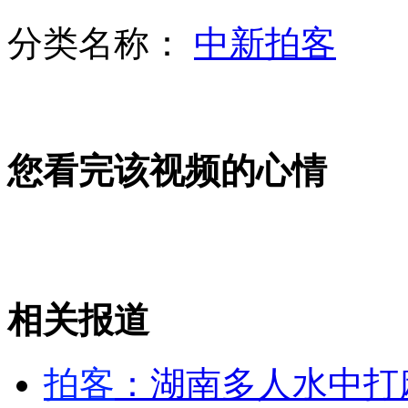
分类名称：
中新拍客
盘点：十大骗子产业每年狂赚3000亿
印度潜艇爆炸沉没 18人失踪
您看完该视频的心情
印度基洛级潜艇爆炸起火 至少18人被困
酒驾司机因不配合检查遭警察围殴
相关报道
拍客
：湖南多人水中打
楼顶别墅业主:我对不起城管