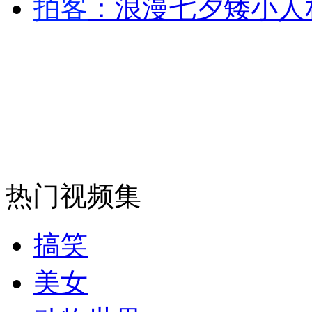
拍客
：浪漫七夕矮小人
安徽一实载49人客车翻车
走！跟着总书记去植树
消防员救轻生者
花炮节热闹非凡
减压"枕头大战"
热门视频集
纽约上演“枕头大战”
搞笑
司机酒驾遇交警 急速倒车逃窜
美女