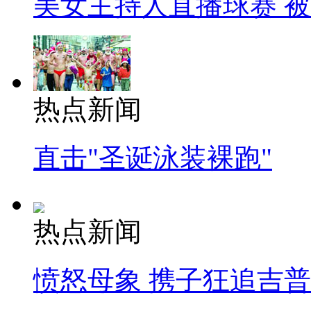
美女主持人直播球赛 
热点新闻
直击"圣诞泳装裸跑"
热点新闻
愤怒母象 携子狂追吉