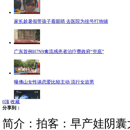
家长趁暑假带孩子看眼睛 去医院为挂号打地铺
广东首例H7N9禽流感患者治疗费政府“兜底”
曝佛山女性谈恋爱比较主动 流行女追男
0
顶
收藏
分享到：
男子与女友吵架后 狠心将其勒死分尸抛入江中
简介：拍客：早产娃阴囊