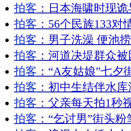
拍客
：日本海啸时现诡
山西运城恶犬咬伤多人 警民合力深夜将其击毙
拍客
：56个民族133
拍客
：男子洗澡 便池
女孩北京地铁殴打老人 痛下狠手拳打脚踢
拍客
：河道决堤群众被
无痛分娩是否安全 医生回应
拍客
：“A友姑娘”七夕
拍客
：初中生结伴水库
外交部：反对强权政治霸凌主义
拍客
：父亲每天拍1秒
外交部：有关国家言论片面不公正
拍客
：“乞讨男”街头