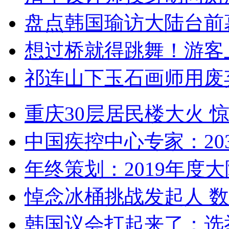
盘点韩国瑜访大陆台前
想过桥就得跳舞！游客
祁连山下玉石画师用废
重庆30层居民楼大火
中国疾控中心专家：203
年终策划：2019年度大陆
悼念冰桶挑战发起人 数百
韩国议会打起来了：选举