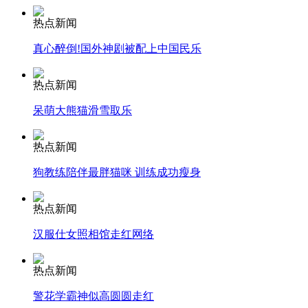
热点新闻
纽约上演“枕头大战”
真心醉倒!国外神剧被配上中国民乐
热点新闻
司机酒驾遇交警 急速倒车逃窜
呆萌大熊猫滑雪取乐
热点新闻
狗教练陪伴最胖猫咪 训练成功瘦身
热点新闻
汉服仕女照相馆走红网络
热点新闻
警花学霸神似高圆圆走红