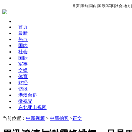
首页
|
滚动
|
国内
|
国际
|
军事
|
社会
|
地方
|
首页
最新
热点
国内
社会
国际
军事
文娱
体育
财经
访谈
港澳台侨
微视界
东北亚电视网
当前位置：
中新视频
>
中新拍客
>
正文