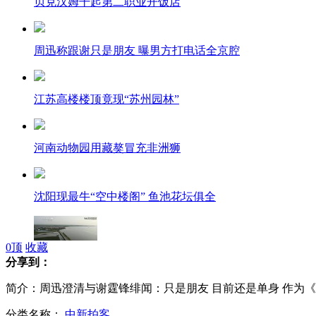
贝克汉姆干起第二职业开饭店
周迅称跟谢只是朋友 曝男方打电话全京腔
江苏高楼楼顶竟现“苏州园林”
河南动物园用藏獒冒充非洲狮
沈阳现最牛“空中楼阁” 鱼池花坛俱全
0
顶
收藏
分享到：
航拍黑龙江同江:房屋被淹 过水路面超20公里
简介：周迅澄清与谢霆锋绯闻：只是朋友 目前还是单身 作为
分类名称：
中新拍客