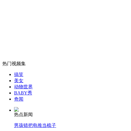
外交部：反对强权政治霸凌主义
外交部：有关国家言论片面不公正
安徽一实载49人客车翻车
热门视频集
搞笑
美女
动物世界
BABY秀
走！跟着总书记去植树
奇闻
热点新闻
消防员救轻生者
花炮节热闹非凡
减压"枕头大战"
男孩错把电推当梳子