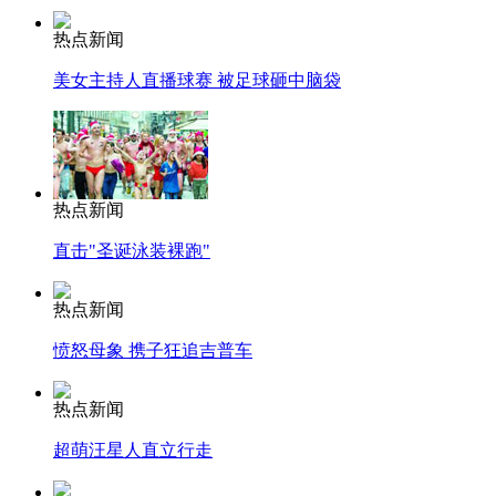
热点新闻
美女主持人直播球赛 被足球砸中脑袋
热点新闻
直击"圣诞泳装裸跑"
热点新闻
愤怒母象 携子狂追吉普车
热点新闻
超萌汪星人直立行走