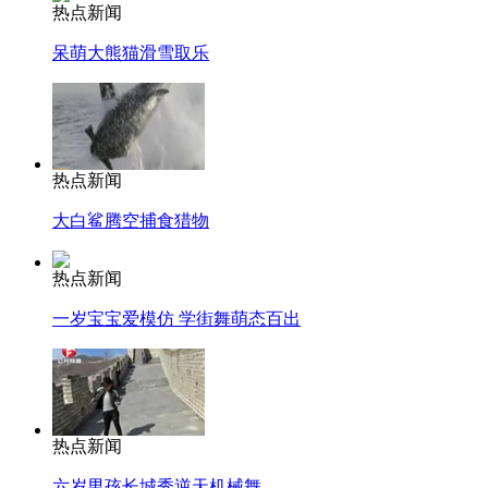
热点新闻
呆萌大熊猫滑雪取乐
热点新闻
大白鲨腾空捕食猎物
热点新闻
一岁宝宝爱模仿 学街舞萌态百出
热点新闻
六岁男孩长城秀逆天机械舞