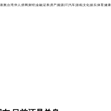
港澳
|
台湾
|
华人
|
侨网
|
财经
|
金融
|
证券
|
房产
|
能源
|
IT
|
汽车
|
游戏
|
文化
|
娱乐
|
体育
|
健康