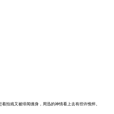
近赶着拍戏又被绯闻缠身，周迅的神情看上去有些许憔悴。