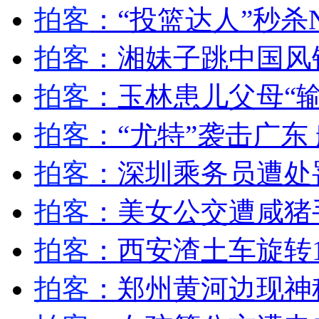
拍客
：“投篮达人”秒杀N
女孩北京地铁殴打老人 痛下狠手拳打脚踢
拍客
：湘妹子跳中国风
无痛分娩是否安全 医生回应
拍客
：玉林患儿父母“输
拍客
：“尤特”袭击广东
外交部：反对强权政治霸凌主义
拍客
：深圳乘务员遭处
外交部：有关国家言论片面不公正
拍客
：美女公交遭咸猪
拍客
：西安渣土车旋转1
安徽一实载49人客车翻车
拍客
：郑州黄河边现神