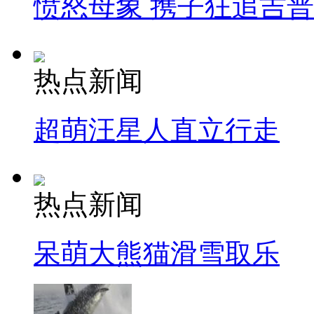
愤怒母象 携子狂追吉
热点新闻
超萌汪星人直立行走
热点新闻
呆萌大熊猫滑雪取乐