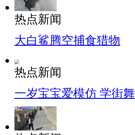
热点新闻
大白鲨腾空捕食猎物
热点新闻
一岁宝宝爱模仿 学街