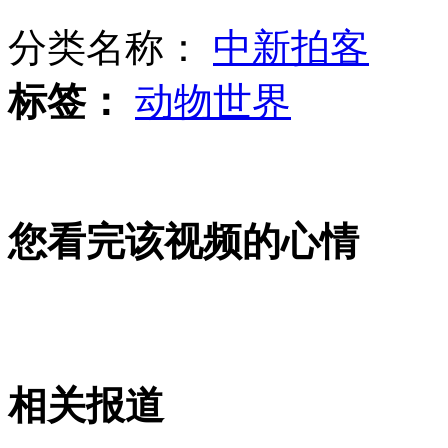
分类名称：
中新拍客
直击“耳聪工程”手术
标签：
动物世界
男子上山采灵芝意外挖到九株人参
贝克汉姆干起第二职业开饭店
您看完该视频的心情
周迅称跟谢只是朋友 曝男方打电话全京腔
江苏高楼楼顶竟现“苏州园林”
山西运城恶犬咬伤多人 警民合力深夜将其击毙
相关报道