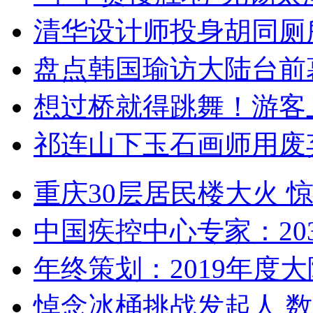
清华设计师投身胡同厕
盘点韩国瑜访大陆台前
想过桥就得跳舞！游客
祁连山下玉石画师用废
重庆30层居民楼大火
中国疾控中心专家：203
年终策划：2019年度大陆
悼念冰桶挑战发起人 数百