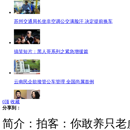
苏州交通局长坐非空调公交满脸汗 决定提前换车
搞笑短片：黑人哥系列之紧急增援篇
云南民企欲接管公车管理 全国尚属首例
0
顶
收藏
分享到：
周迅谈谢霆锋：只是朋友
简介：拍客：你敢养只老