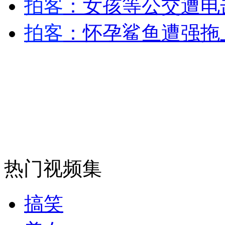
拍客
：女孩等公交遭电
走！跟着总书记去植树
拍客
：怀孕鲨鱼遭强拖
消防员救轻生者
花炮节热闹非凡
减压"枕头大战"
纽约上演“枕头大战”
司机酒驾遇交警 急速倒车逃窜
热门视频集
搞笑