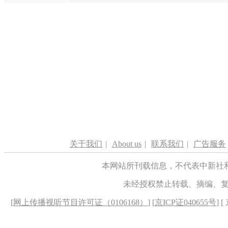
关于我们
|
About us
|
联系我们
|
广告服务
本网站所刊载信息，不代表中新社
未经授权禁止转载、摘编、
[
网上传播视听节目许可证（0106168）
] [
京ICP证040655号
] 