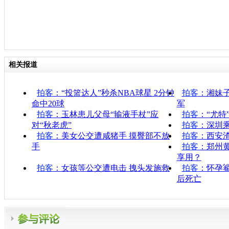
相关报道
拍客
：“投篮达人”秒杀NBA球星 2分钟
拍客
：湘妹
命中20球
军
拍客
：玉林患儿父母“输液手杖”应
拍客
：“尤特
对“秋老虎”
拍客
：深圳
拍客
：美女公交遭咸猪手 摸臀部不放
拍客
：西安渣
手
拍客
：郑州
享用？
拍客
：女孩等公交遭电击 拽头发施救
拍客
：怀孕
后死亡