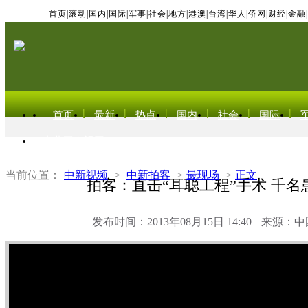
首页
|
滚动
|
国内
|
国际
|
军事
|
社会
|
地方
|
港澳
|
台湾
|
华人
|
侨网
|
财经
|
金融
|
首页
最新
热点
国内
社会
国际
东北亚电视网
当前位置：
中新视频
>
中新拍客
>
最现场
>
正文
拍客：直击“耳聪工程”手术 千名
发布时间：2013年08月15日 14:40
来源：中