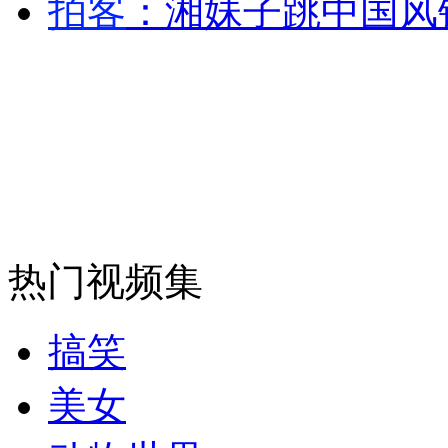
拍客
：湘妹子跳中国风
安徽一实载49人客车翻车
走！跟着总书记去植树
消防员救轻生者
花炮节热闹非凡
减压"枕头大战"
热门视频集
搞笑
纽约上演“枕头大战”
美女
司机酒驾遇交警 急速倒车逃窜