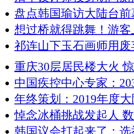
盘点韩国瑜访大陆台前
想过桥就得跳舞！游客
祁连山下玉石画师用废
重庆30层居民楼大火
中国疾控中心专家：203
年终策划：2019年度大陆
悼念冰桶挑战发起人 数百
韩国议会打起来了：选举