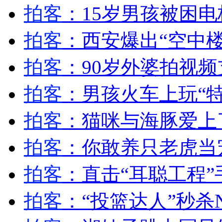
斯诺登父亲称会尊重儿子的选择
拍客
：15岁男孩被困电
拍客
：西安爆出“空中楼
山西运城恶犬咬伤多人 警民合力深夜将其击毙
拍客
：90岁外婆拍视
拍客
：男孩火车上玩“特
女孩北京地铁殴打老人 痛下狠手拳打脚踢
拍客
：猫咪与海豚爱上
无痛分娩是否安全 医生回应
拍客
：你敢养只老虎当
外交部：反对强权政治霸凌主义
拍客
：直击“耳聪工程”
外交部：有关国家言论片面不公正
拍客
：“投篮达人”秒杀N