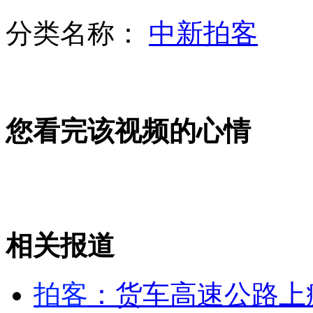
分类名称：
中新拍客
断头蟑螂能活几天 残酷实验
实拍乌克兰首都基辅蜂产品展
您看完该视频的心情
保育员全程记录熊猫"圆仔"成长过程
相关报道
北京：考核连续三年垫底将收回出租车经营权
拍客
：货车高速公路上