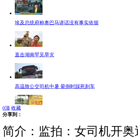
埃及总统府称奥巴马讲话没有事实依据
直击湖南罕见旱灾
高温致公交司机中暑 晕倒时踩死刹车
0
顶
收藏
分享到：
印度庆祝独立日 新德里高度戒备
简介：监拍：女司机开奥