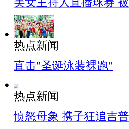
美女主持人直播球赛 
热点新闻
直击"圣诞泳装裸跑"
热点新闻
愤怒母象 携子狂追吉